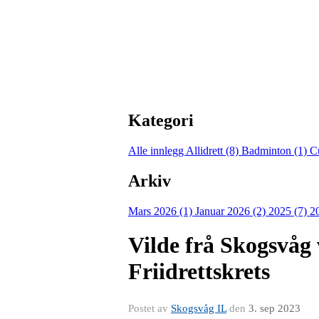
Kategori
Alle innlegg
Allidrett (8)
Badminton (1)
C
Arkiv
Mars 2026 (1)
Januar 2026 (2)
2025 (7)
2
Vilde frå Skogsvå
Friidrettskrets
Postet av
Skogsvåg IL
den
3. sep 2023