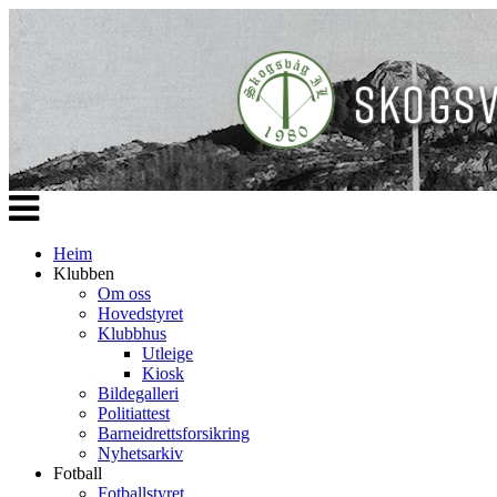
Veksle
navigasjon
Heim
Klubben
Om oss
Hovedstyret
Klubbhus
Utleige
Kiosk
Bildegalleri
Politiattest
Barneidrettsforsikring
Nyhetsarkiv
Fotball
Fotballstyret