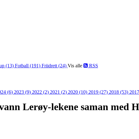
up (13)
Fotball (191)
Friidrett (24)
Vis alle
RSS
024 (6)
2023 (9)
2022 (2)
2021 (2)
2020 (10)
2019 (27)
2018 (53)
2017
g vann Lerøy-lekene saman med 