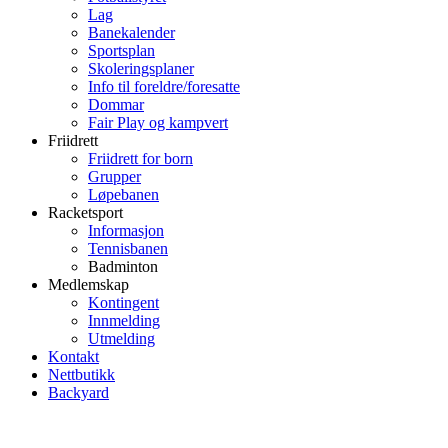
Lag
Banekalender
Sportsplan
Skoleringsplaner
Info til foreldre/foresatte
Dommar
Fair Play og kampvert
Friidrett
Friidrett for born
Grupper
Løpebanen
Racketsport
Informasjon
Tennisbanen
Badminton
Medlemskap
Kontingent
Innmelding
Utmelding
Kontakt
Nettbutikk
Backyard