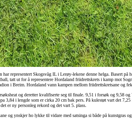
en har representert Skogsvåg IL i Lerøy-lekene denne helga. Basert på he
ball, tatt ut for å representere Hordaland friidrettskrets i kamp mot S
tadion i Breim. Hordaland vann kampen mellom friidrettskretsane og fek
søksheat og deretter kvalifiserte seg til finale. 9,51 i forsøk og 9,58 og 
pa 3,84 i lengde som er cirka 20 cm bak pers. På kulestøt vart det 7,25 
 det er ny personleg rekord og det vart 5. plass.
onane og ynskjer ho lykke til vidare med satsinga si både på kunstgras o