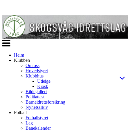
Veksle
navigasjon
Heim
Klubben
Om oss
Hovedstyret
Klubbhus
Utleige
Kiosk
Bildegalleri
Politiattest
Barneidrettsforsikring
Nyhetsarkiv
Fotball
Fotballstyret
Lag
Banekalender