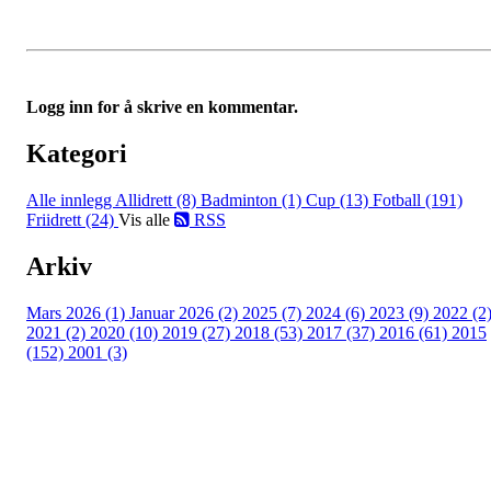
Logg inn for å skrive en kommentar.
Kategori
Alle innlegg
Allidrett (8)
Badminton (1)
Cup (13)
Fotball (191)
Friidrett (24)
Vis alle
RSS
Arkiv
Mars 2026 (1)
Januar 2026 (2)
2025 (7)
2024 (6)
2023 (9)
2022 (2
2021 (2)
2020 (10)
2019 (27)
2018 (53)
2017 (37)
2016 (61)
2015
(152)
2001 (3)