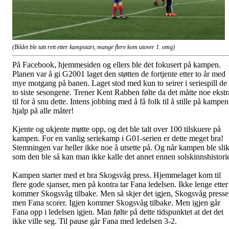
(Bildet ble tatt rett etter kampstart, mange flere kom utover 1. omg)
På Facebook, hjemmesiden og ellers ble det fokusert på kampen.
Planen var å gi G2001 laget den støtten de fortjente etter to år med
mye motgang på banen. Laget stod med kun to seirer i seriespill de
to siste sesongene. Trener Kent Rabben følte da det måtte noe ekstr
til for å snu dette. Intens jobbing med å få folk til å stille på kampen
hjalp på alle måter!
Kjente og ukjente møtte opp, og det ble talt over 100 tilskuere på
kampen. For en vanlig seriekamp i G01-serien er dette meget bra!
Stemningen var heller ikke noe å utsette på. Og når kampen ble sli
som den ble så kan man ikke kalle det annet ennen solskinnshistori
Kampen starter med et bra Skogsvåg press. Hjemmelaget kom til
flere gode sjanser, men på kontra tar Fana ledelsen. Ikke lenge etter
kommer Skogsvåg tilbake. Men så skjer det igjen, Skogsvåg presse
men Fana scorer. Igjen kommer Skogsvåg tilbake. Men igjen går
Fana opp i ledelsen igjen. Man følte på dette tidspunktet at det det
ikke ville seg. Til pause går Fana med ledelsen 3-2.