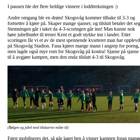
I pausen ble det flere heldige vinnere i loddtrekningen :)
Andre omgang ble en drøm! Skogsvåg kommer tilbake til 3-3 og
fortsetter å kjøre på. Skaper mange sjanser, og tilslutt betaler det seg
Stemningen går i taket da 4-3-scoringen går inn! Man kunne nok
høre jubelbrølet til trener Kent et godt stykke inn i landet. Etter
scoringen får vi et av de mest spennende kvarteret man har opplevd
på Skogsvåg Stadion. Fana kjører mange mann i angrep for poeng,
men lagde også mye rom for Skogsvåg på kontra! Sjanse på sjanse
til å avgjøre kampen, men den enda tilslutt 4-3 til Skogsvåg.
(Bølgen og jubel med tilskuerne måtte til)
Først mobiliseres det, så går laget hen å vinner kampen foran mang