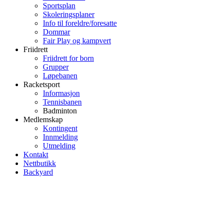
Sportsplan
Skoleringsplaner
Info til foreldre/foresatte
Dommar
Fair Play og kampvert
Friidrett
Friidrett for born
Grupper
Løpebanen
Racketsport
Informasjon
Tennisbanen
Badminton
Medlemskap
Kontingent
Innmelding
Utmelding
Kontakt
Nettbutikk
Backyard