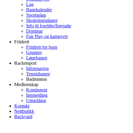
Lag
Banekalender
Sportsplan
Skoleringsplaner
Info til foreldre/foresatte
Dommar
Fair Play og kampvert
Friidrett
Friidrett for born
Grupper
Løpebanen
Racketsport
Informasjon
Tennisbanen
Badminton
Medlemskap
Kontingent
Innmelding
Utmelding
Kontakt
Nettbutikk
Backyard