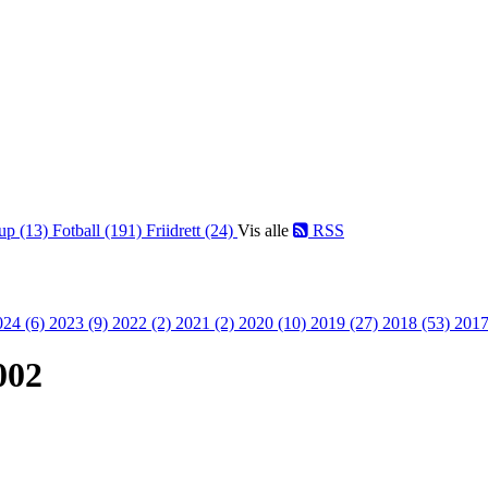
up (13)
Fotball (191)
Friidrett (24)
Vis alle
RSS
024 (6)
2023 (9)
2022 (2)
2021 (2)
2020 (10)
2019 (27)
2018 (53)
2017
002