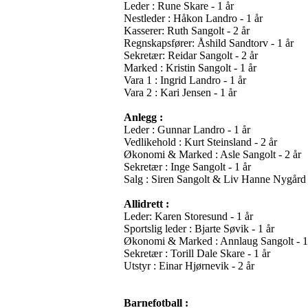
Leder : Rune Skare - 1 år
Nestleder : Håkon Landro - 1 år
Kasserer: Ruth Sangolt - 2 år
Regnskapsfører: Åshild Sandtorv - 1 år
Sekretær: Reidar Sangolt - 2 år
Marked : Kristin Sangolt - 1 år
Vara 1 : Ingrid Landro - 1 år
Vara 2 : Kari Jensen - 1 år
Anlegg :
Leder : Gunnar Landro - 1 år
Vedlikehold : Kurt Steinsland - 2 år
Økonomi & Marked : Asle Sangolt - 2 år
Sekretær : Inge Sangolt - 1 år
Salg : Siren Sangolt & Liv Hanne Nygård 
Allidrett :
Leder: Karen Storesund - 1 år
Sportslig leder : Bjarte Søvik - 1 år
Økonomi & Marked : Annlaug Sangolt - 1
Sekretær : Torill Dale Skare - 1 år
Utstyr : Einar Hjørnevik - 2 år
Barnefotball :