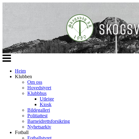
Veksle
navigasjon
Heim
Klubben
Om oss
Hovedstyret
Klubbhus
Utleige
Kiosk
Bildegalleri
Politiattest
Barneidrettsforsikring
Nyhetsarkiv
Fotball
Fotballstyret