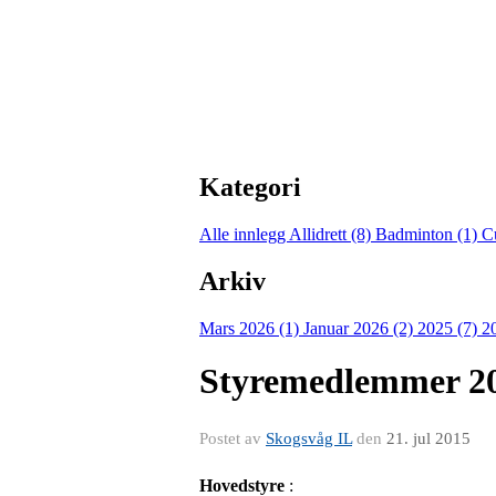
Kategori
Alle innlegg
Allidrett (8)
Badminton (1)
C
Arkiv
Mars 2026 (1)
Januar 2026 (2)
2025 (7)
2
Styremedlemmer 2
Postet av
Skogsvåg IL
den
21. jul 2015
Hovedstyre
: