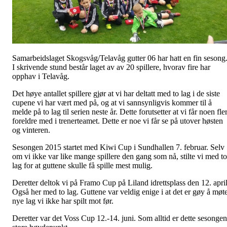
Samarbeidslaget Skogsvåg/Telavåg gutter 06 har hatt en fin sesong
I skrivende stund består laget av av 20 spillere, hvorav fire har
opphav i Telavåg.
Det høye antallet spillere gjør at vi har deltatt med to lag i de siste
cupene vi har vært med på, og at vi sannsynligvis kommer til å
melde på to lag til serien neste år. Dette forutsetter at vi får noen fle
foreldre med i trenerteamet. Dette er noe vi får se på utover høsten
og vinteren.
Sesongen 2015 startet med Kiwi Cup i Sundhallen 7. februar. Selv
om vi ikke var like mange spillere den gang som nå, stilte vi med to
lag for at guttene skulle få spille mest mulig.
Deretter deltok vi på Framo Cup på Liland idrettsplass den 12. april
Også her med to lag. Guttene var veldig enige i at det er gøy å møt
nye lag vi ikke har spilt mot før.
Deretter var det Voss Cup 12.-14. juni. Som alltid er dette sesongen