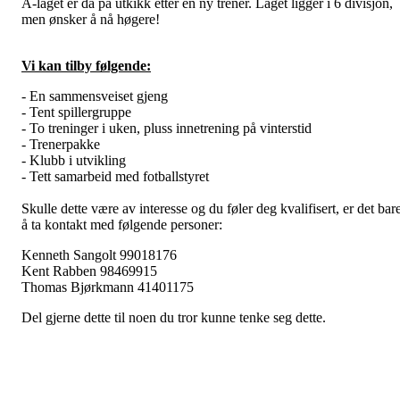
A-laget er da på utkikk etter en ny trener. Laget ligger i 6 divisjon,
men ønsker å nå høgere!
Vi kan tilby følgende:
- En sammensveiset gjeng
- Tent spillergruppe
- To treninger i uken, pluss innetrening på vinterstid
- Trenerpakke
- Klubb i utvikling
- Tett samarbeid med fotballstyret
Skulle dette være av interesse og du føler deg kvalifisert, er det bar
å ta kontakt med følgende personer:
Kenneth Sangolt
99018176
Kent Rabben 98469915
Thomas Bjørkmann 41401175
Del gjerne dette til noen du tror kunne tenke seg dette.