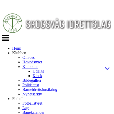
Veksle
navigasjon
Heim
Klubben
Om oss
Hovedstyret
Klubbhus
Utleige
Kiosk
Bildegalleri
Politiattest
Barneidrettsforsikring
Nyhetsarkiv
Fotball
Fotballstyret
Lag
Banekalender