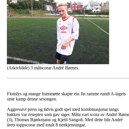
(Arkivbilde) 3 målscorar Andrè Børnes.
Flomlys og mange frammøtte skapte ein fin ramme rundt A-lagets
siste kamp denne sesongen.
Aggressivt press og tidvis godt spel med kombinasjonar langs
bakken var resepten som gav siger. Måla vart scora av André Børn
(3), Thomas Bjørkmann og Kjetil Sangolt. Med dette blir André
årets toppscorar med totalt 8 nettkjenningar.