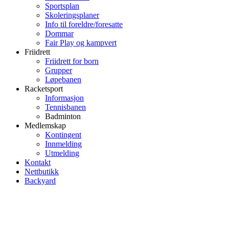
Sportsplan
Skoleringsplaner
Info til foreldre/foresatte
Dommar
Fair Play og kampvert
Friidrett
Friidrett for born
Grupper
Løpebanen
Racketsport
Informasjon
Tennisbanen
Badminton
Medlemskap
Kontingent
Innmelding
Utmelding
Kontakt
Nettbutikk
Backyard