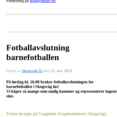
Påmelding på
boliglynkurs.no
Fotballavslutning
barnefotballen
Postet av
Skogsvåg IL
den
12. nov 2015
På lørdag kl. 16.00 braker fotballavslutningen for
barnefotballen i Skogsvåg løs!
Vi håper så mange som mulig kommer og representerer lagene
sine.
Festen foregår på Vaagheim (Ungdomshuset i Skogsvåg).