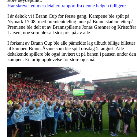
store høydepunkt.
Har skrevet en mer detaljert rapport fra denne helgen tidligere.
I år deltok vi i Brann Cup for første gang. Kampene ble spilt på
Nymark 15.08. med premieutdeling inne på Brann stadion etterpå.
Premiene ble delt ut av Brannspillerne Jonas Grønner og Kristoffer
Larsen, noe som ble satt stor pris på av alle.
I forkant av Brann Cup ble alle påmeldte lag tilbudt billige billetter
til kampen Brann-Åsane som ble spilt onsdag 5. august. Alle
deltakende spillere ble også invitert ut på banen i pausen under den
kampen. En artig opplevelse for store og små.