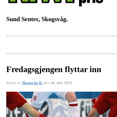
Sund Senter, Skogsvåg.
Fredagsgjengen flyttar inn
Postet av
Skogsvåg IL
den
16. nov 2015