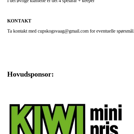
I dei øvrige klassene er det 4 spelarar + keeper
KONTAKT
Ta kontakt med cupskogsvaag@gmail.com for eventuelle spørsmål
Hovudsponsor: