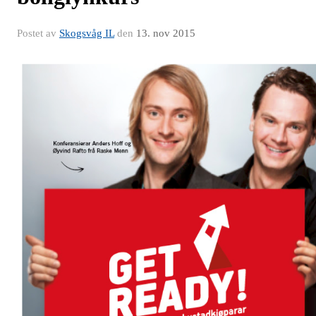
Postet av
Skogsvåg IL
den
13. nov 2015