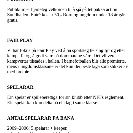
Publikum er hjarteleg velkomen til å sjå på tettpakka action i
Sundhallen. Entré kostar 50,- Born og ungdom under 18 år går
gratis.
FAIR PLAY
Vi har fokus på Fair Play ved å ha sportsleg helsing før og etter
kamp. Ta også godt vare på dommarane våre. Det vil vera
kampvertar tilstades i hallen. I barnefotballen blir alle premierte,
mens i ungdomsklassane er det kun dei beste laga som stikker av
med premie.
SPELARAR
Ein spelar er spilleberettiga for sin klubb etter NFFs reglement.
Ein spelar kan kun delta på eitt lag i same klasse.
ANTAL SPELARAR PÅ BANA
2009–2006: 5 spelarar + keeper.