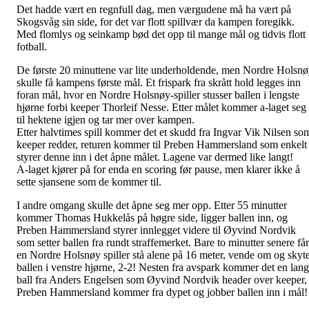
Det hadde vært en regnfull dag, men værgudene må ha vært på
Skogsvåg sin side, for det var flott spillvær da kampen foregikk.
Med flomlys og seinkamp bød det opp til mange mål og tidvis flott
fotball.
De første 20 minuttene var lite underholdende, men Nordre Holsn
skulle få kampens første mål. Et frispark fra skrått hold legges inn
foran mål, hvor en Nordre Holsnøy-spiller stusser ballen i lengste
hjørne forbi keeper Thorleif Nesse. Etter målet kommer a-laget seg
til hektene igjen og tar mer over kampen.
Etter halvtimes spill kommer det et skudd fra Ingvar Vik Nilsen so
keeper redder, returen kommer til Preben Hammersland som enkelt
styrer denne inn i det åpne målet. Lagene var dermed like langt!
A-laget kjører på for enda en scoring før pause, men klarer ikke å
sette sjansene som de kommer til.
I andre omgang skulle det åpne seg mer opp. Etter 55 minutter
kommer Thomas Hukkelås på høgre side, ligger ballen inn, og
Preben Hammersland styrer innlegget videre til Øyvind Nordvik
som setter ballen fra rundt straffemerket. Bare to minutter senere får
en Nordre Holsnøy spiller stå alene på 16 meter, vende om og skyt
ballen i venstre hjørne, 2-2! Nesten fra avspark kommer det en lang
ball fra Anders Engelsen som Øyvind Nordvik header over keeper,
Preben Hammersland kommer fra dypet og jobber ballen inn i mål!