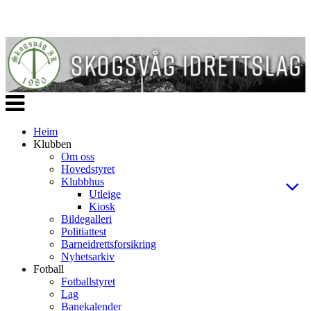
Veksle
navigasjon
Heim
Klubben
Om oss
Hovedstyret
Klubbhus
Utleige
Kiosk
Bildegalleri
Politiattest
Barneidrettsforsikring
Nyhetsarkiv
Fotball
Fotballstyret
Lag
Banekalender