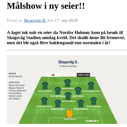
Målshow i ny seier!!
Postet av
Skogsvåg IL
den
17. sep 2018
A-laget tok nok en seier da Nordre Holsnøy kom på besøk til
Skogsvåg Stadion søndag kveld. Det skulle løsne litt fremover,
men det ble også flere baklengsmål enn normalen i år!