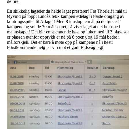
de fire.
En skikkelig lagseier da helde laget presterer! Fra Thorleif i mål til
Øyvind på topp! Lindås fekk kampen ødelagt i første omgang av
kontringsspillet til A-laget! Med 8 innslupne mål på de første 11
kampene og solide 30 mål scoret, så viser laget at det bor noe i
mannskapet! Det blir en spennende høst og luken ned til 3.plass s
er plassen utenfor opprykk er nå på 6 poeng og 19 mål bedre i
målforskjell. Det er bare å møte opp på kampene nå i høst!
Førstkommende helg tar vi i mot et godt Eidsvåg lag!