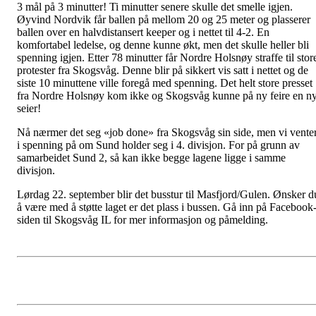
3 mål på 3 minutter! Ti minutter senere skulle det smelle igjen.
Øyvind Nordvik får ballen på mellom 20 og 25 meter og plasserer
ballen over en halvdistansert keeper og i nettet til 4-2. En
komfortabel ledelse, og denne kunne økt, men det skulle heller bli
spenning igjen. Etter 78 minutter får Nordre Holsnøy straffe til stor
protester fra Skogsvåg. Denne blir på sikkert vis satt i nettet og de
siste 10 minuttene ville foregå med spenning. Det helt store presset
fra Nordre Holsnøy kom ikke og Skogsvåg kunne på ny feire en n
seier!
Nå nærmer det seg «job done» fra Skogsvåg sin side, men vi vente
i spenning på om Sund holder seg i 4. divisjon. For på grunn av
samarbeidet Sund 2, så kan ikke begge lagene ligge i samme
divisjon.
Lørdag 22. september blir det busstur til Masfjord/Gulen. Ønsker d
å være med å støtte laget er det plass i bussen. Gå inn på Facebook
siden til Skogsvåg IL for mer informasjon og påmelding.