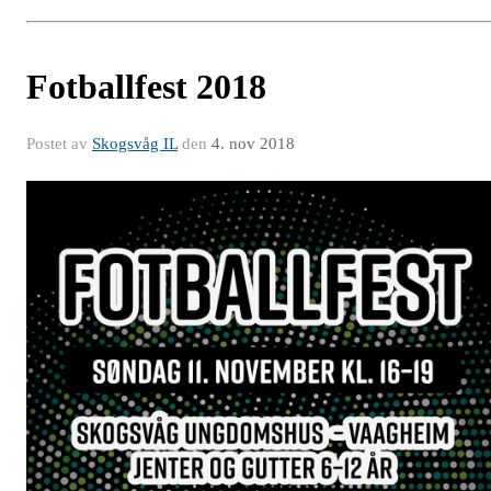
Fotballfest 2018
Postet av
Skogsvåg IL
den
4. nov 2018