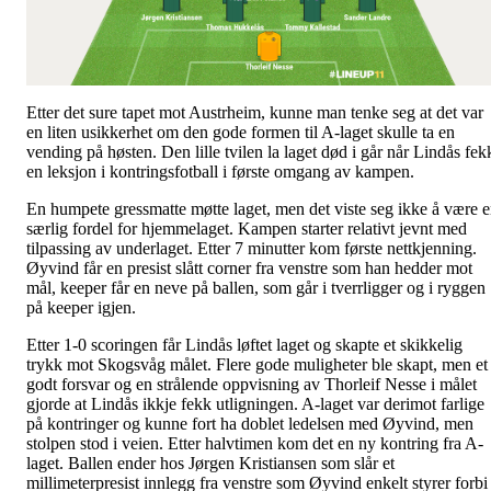
Etter det sure tapet mot Austrheim, kunne man tenke seg at det var
en liten usikkerhet om den gode formen til A-laget skulle ta en
vending på høsten. Den lille tvilen la laget død i går når Lindås fek
en leksjon i kontringsfotball i første omgang av kampen.
En humpete gressmatte møtte laget, men det viste seg ikke å være 
særlig fordel for hjemmelaget. Kampen starter relativt jevnt med
tilpassing av underlaget. Etter 7 minutter kom første nettkjenning.
Øyvind får en presist slått corner fra venstre som han hedder mot
mål, keeper får en neve på ballen, som går i tverrligger og i ryggen
på keeper igjen.
Etter 1-0 scoringen får Lindås løftet laget og skapte et skikkelig
trykk mot Skogsvåg målet. Flere gode muligheter ble skapt, men et
godt forsvar og en strålende oppvisning av Thorleif Nesse i målet
gjorde at Lindås ikkje fekk utligningen. A-laget var derimot farlige
på kontringer og kunne fort ha doblet ledelsen med Øyvind, men
stolpen stod i veien. Etter halvtimen kom det en ny kontring fra A-
laget. Ballen ender hos Jørgen Kristiansen som slår et
millimeterpresist innlegg fra venstre som Øyvind enkelt styrer forbi