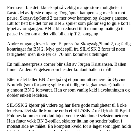
Fremover ble det ikke skapt så veldig mange store muligheter i
første del av første omgang. Dog åpnet kampen seg mer inn mot
pause. Skogsvåg/Sund 2 tar mer over kampen og skaper sjansene.
Litt for hett ble det for en BN 2 spiller som pådrar seg to gule kort i
løpet av omgangen. BN 2 blir redusert til ti mann og måtte gå til
pause i viten om at det ville bli en tøff 2. omgang.
Andre omgang lever lenge. Et press fra Skogsvåg/Sund 2, og farlig
kontringer fra BN 2. Mye godt spill fra SIL/SSK 2 fører til noen
farligheter, men ikke før ca. 70 min kommer uttellingen.
En millimeterpresis corner blir slått av Jørgen Kristiansen. Ballen
finner Anders Engelsen som header kontant ballen i mål!
Etter målet faller BN 2 nedpå og et par minutt seinere får Øyvind
Nordvik (som for øvrig spilte mot tidligere lagkamerater) ballen
gjennom BN 2 forsvaret. Han er som vanlig kald i avslutningen og
dobler enkelt ledelsen.
SIL/SSK 2 kjører på videre og har flere gode muligheter til å øke
ledelsen. Det skulle komme enda et SIL/SSK 2 mål før slutt! Kjetil
Foldnes kommer mot dødlinjen venstre side inne i sekstenmeteren.
Han finter vekk BN 2-spiller, skjærer litt inn og sender ballen i
motsatt side av målet. En komplett kveld for a-laget som igjen hold