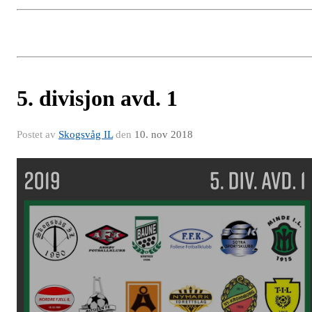
5. divisjon avd. 1
Postet av
Skogsvåg IL
den
10. nov 2018