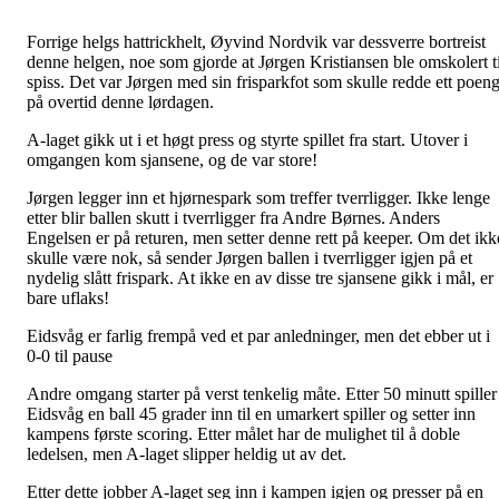
Forrige helgs hattrickhelt, Øyvind Nordvik var dessverre bortreist
denne helgen, noe som gjorde at Jørgen Kristiansen ble omskolert ti
spiss. Det var Jørgen med sin frisparkfot som skulle redde ett poen
på overtid denne lørdagen.
A-laget gikk ut i et høgt press og styrte spillet fra start. Utover i
omgangen kom sjansene, og de var store!
Jørgen legger inn et hjørnespark som treffer tverrligger. Ikke lenge
etter blir ballen skutt i tverrligger fra Andre Børnes. Anders
Engelsen er på returen, men setter denne rett på keeper. Om det ikk
skulle være nok, så sender Jørgen ballen i tverrligger igjen på et
nydelig slått frispark. At ikke en av disse tre sjansene gikk i mål, er
bare uflaks!
Eidsvåg er farlig frempå ved et par anledninger, men det ebber ut i
0-0 til pause
Andre omgang starter på verst tenkelig måte. Etter 50 minutt spiller
Eidsvåg en ball 45 grader inn til en umarkert spiller og setter inn
kampens første scoring. Etter målet har de mulighet til å doble
ledelsen, men A-laget slipper heldig ut av det.
Etter dette jobber A-laget seg inn i kampen igjen og presser på en