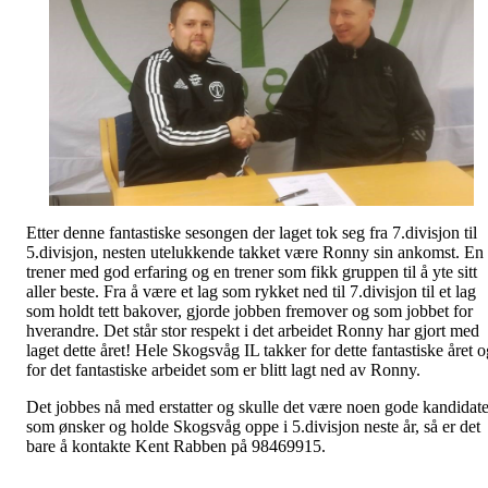
Etter denne fantastiske sesongen der laget tok seg fra 7.divisjon til
5.divisjon, nesten utelukkende takket være Ronny sin ankomst. En
trener med god erfaring og en trener som fikk gruppen til å yte sitt
aller beste. Fra å være et lag som rykket ned til 7.divisjon til et lag
som holdt tett bakover, gjorde jobben fremover og som jobbet for
hverandre. Det står stor respekt i det arbeidet Ronny har gjort med
laget dette året! Hele Skogsvåg IL takker for dette fantastiske året o
for det fantastiske arbeidet som er blitt lagt ned av Ronny.
Det jobbes nå med erstatter og skulle det være noen gode kandidate
som ønsker og holde Skogsvåg oppe i 5.divisjon neste år, så er det
bare å kontakte Kent Rabben på 98469915.