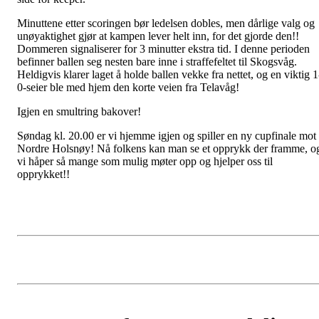
Minuttene etter scoringen bør ledelsen dobles, men dårlige valg og
unøyaktighet gjør at kampen lever helt inn, for det gjorde den!!
Dommeren signaliserer for 3 minutter ekstra tid. I denne perioden
befinner ballen seg nesten bare inne i straffefeltet til Skogsvåg.
Heldigvis klarer laget å holde ballen vekke fra nettet, og en viktig 1
0-seier ble med hjem den korte veien fra Telavåg!
Igjen en smultring bakover!
Søndag kl. 20.00 er vi hjemme igjen og spiller en ny cupfinale mot
Nordre Holsnøy! Nå folkens kan man se et opprykk der framme, o
vi håper så mange som mulig møter opp og hjelper oss til
opprykket!!