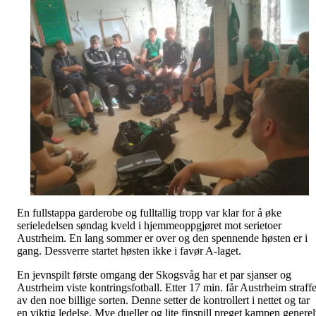
En fullstappa garderobe og fulltallig tropp var klar for å øke
serieledelsen søndag kveld i hjemmeoppgjøret mot serietoer
Austrheim. En lang sommer er over og den spennende høsten er i
gang. Dessverre startet høsten ikke i favør A-laget.
En jevnspilt første omgang der Skogsvåg har et par sjanser og
Austrheim viste kontringsfotball. Etter 17 min. får Austrheim straff
av den noe billige sorten. Denne setter de kontrollert i nettet og tar
en viktig ledelse. Mye dueller og lite finspill preget kampen generel