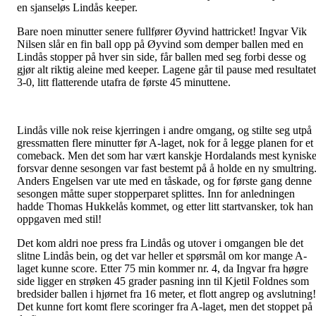
en sjanseløs Lindås keeper.
Bare noen minutter senere fullfører Øyvind hattricket! Ingvar Vik
Nilsen slår en fin ball opp på Øyvind som demper ballen med en
Lindås stopper på hver sin side, får ballen med seg forbi desse og
gjør alt riktig aleine med keeper. Lagene går til pause med resultatet
3-0, litt flatterende utafra de første 45 minuttene.
Lindås ville nok reise kjerringen i andre omgang, og stilte seg utpå
gressmatten flere minutter før A-laget, nok for å legge planen for et
comeback. Men det som har vært kanskje Hordalands mest kynisk
forsvar denne sesongen var fast bestemt på å holde en ny smultring
Anders Engelsen var ute med en tåskade, og for første gang denne
sesongen måtte super stopperparet splittes. Inn for anledningen
hadde Thomas Hukkelås kommet, og etter litt startvansker, tok han
oppgaven med stil!
Det kom aldri noe press fra Lindås og utover i omgangen ble det
slitne Lindås bein, og det var heller et spørsmål om kor mange A-
laget kunne score. Etter 75 min kommer nr. 4, da Ingvar fra høgre
side ligger en strøken 45 grader pasning inn til Kjetil Foldnes som
bredsider ballen i hjørnet fra 16 meter, et flott angrep og avslutning!
Det kunne fort komt flere scoringer fra A-laget, men det stoppet på