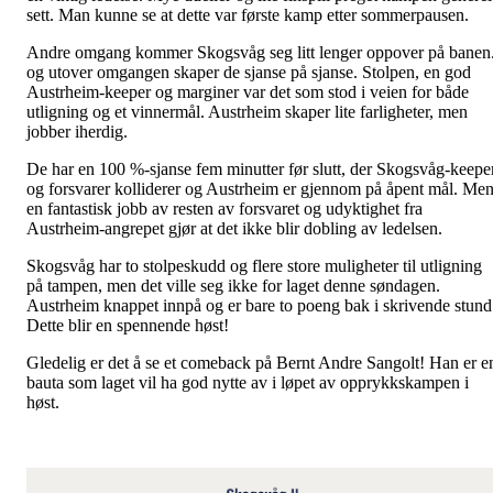
sett. Man kunne se at dette var første kamp etter sommerpausen.
Andre omgang kommer Skogsvåg seg litt lenger oppover på banen
og utover omgangen skaper de sjanse på sjanse. Stolpen, en god
Austrheim-keeper og marginer var det som stod i veien for både
utligning og et vinnermål. Austrheim skaper lite farligheter, men
jobber iherdig.
De har en 100 %-sjanse fem minutter før slutt, der Skogsvåg-keepe
og forsvarer kolliderer og Austrheim er gjennom på åpent mål. Me
en fantastisk jobb av resten av forsvaret og udyktighet fra
Austrheim-angrepet gjør at det ikke blir dobling av ledelsen.
Skogsvåg har to stolpeskudd og flere store muligheter til utligning
på tampen, men det ville seg ikke for laget denne søndagen.
Austrheim knappet innpå og er bare to poeng bak i skrivende stund
Dette blir en spennende høst!
Gledelig er det å se et comeback på Bernt Andre Sangolt! Han er e
bauta som laget vil ha god nytte av i løpet av opprykkskampen i
høst.