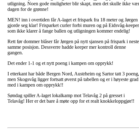
utligning. Noen gode muligheter blir skapt, men det skulle ikke væ
dagen for de grønne!
MEN! inn i overtiden får A-laget et frispark fra 18 meter og Jørgen
gjorde seg klar! Frisparket curler forbi muren og på Eidsvåg-keeper
som ikke klarer å fange ballen og utligningen kommer endelig!
Rett før dommer blåser får Jørgen på nytt sjansen på frispark i nest
samme posisjon. Dessverre hadde keeper mer kontroll denne
gangen.
Det ender 1-1 og et nytt poeng i kampen om opprykk!
I etterkant har både Bergen Nord, Austrheim og Sartor tatt 3 poeng
men Skogsvåg ligger fortsatt øverst på tabellen og er i høyeste grad
med i kampen om opprykk!!
Søndag spiller A-laget lokalkamp mot Telavåg 2 på gresset i
Telavåg! Her er det bare å møte opp for et realt knokkeloppgjør!!