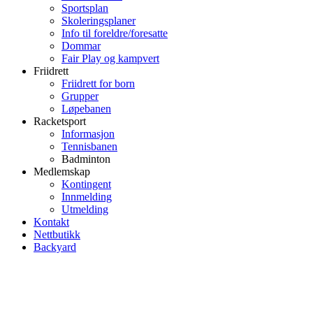
Sportsplan
Skoleringsplaner
Info til foreldre/foresatte
Dommar
Fair Play og kampvert
Friidrett
Friidrett for born
Grupper
Løpebanen
Racketsport
Informasjon
Tennisbanen
Badminton
Medlemskap
Kontingent
Innmelding
Utmelding
Kontakt
Nettbutikk
Backyard