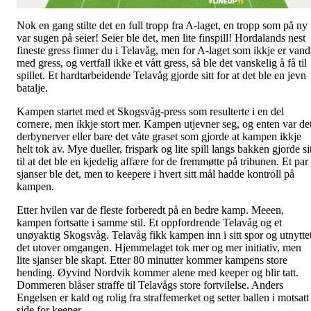
Nok en gang stilte det en full tropp fra A-laget, en tropp som på ny
var sugen på seier! Seier ble det, men lite finspill! Hordalands nest
fineste gress finner du i Telavåg, men for A-laget som ikkje er vand
med gress, og vertfall ikke et vått gress, så ble det vanskelig å få til
spillet. Et hardtarbeidende Telavåg gjorde sitt for at det ble en jevn
batalje.
Kampen startet med et Skogsvåg-press som resulterte i en del
cornere, men ikkje stort mer. Kampen utjevner seg, og enten var de
derbynerver eller bare det våte graset som gjorde at kampen ikkje
helt tok av. Mye dueller, frispark og lite spill langs bakken gjorde si
til at det ble en kjedelig affære for de fremmøtte på tribunen. Et par
sjanser ble det, men to keepere i hvert sitt mål hadde kontroll på
kampen.
Etter hvilen var de fleste forberedt på en bedre kamp. Meeen,
kampen fortsatte i samme stil. Et oppfordrende Telavåg og et
unøyaktig Skogsvåg. Telavåg fikk kampen inn i sitt spor og utnytte
det utover omgangen. Hjemmelaget tok mer og mer initiativ, men
lite sjanser ble skapt. Etter 80 minutter kommer kampens store
hending. Øyvind Nordvik kommer alene med keeper og blir tatt.
Dommeren blåser straffe til Telavågs store fortvilelse. Anders
Engelsen er kald og rolig fra straffemerket og setter ballen i motsatt
side for keeper.