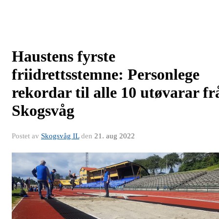
Haustens fyrste
friidrettsstemne: Personlege
rekordar til alle 10 utøvarar fr
Skogsvåg
Postet av
Skogsvåg IL
den
21. aug 2022