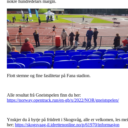
nokre hundredelars margin.
Flott stemne og fine fasilitetar på Fana stadion.
Alle resultat frå Gneistspelen finn du her:
https://norway.opentrack.run/en-gb/x/2022/NOR/gneistspelen/
Ynskjer du å byrje på friidrett i Skogsvåg, alle er velkomen, les mei
her;
https://skogsvaag-il.idrettenonline.no/p/61970/informasjon