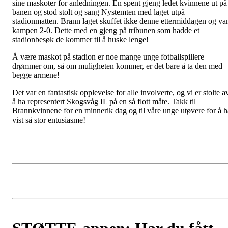
sine maskoter for anledningen. En spent gjeng ledet kvinnene ut på
banen og stod stolt og sang Nystemten med laget utpå
stadionmatten. Brann laget skuffet ikke denne ettermiddagen og va
kampen 2-0. Dette med en gjeng på tribunen som hadde et
stadionbesøk de kommer til å huske lenge!
Å være maskot på stadion er noe mange unge fotballspillere
drømmer om, så om muligheten kommer, er det bare å ta den med
begge armene!
Det var en fantastisk opplevelse for alle involverte, og vi er stolte a
å ha representert Skogsvåg IL på en så flott måte. Takk til
Brannkvinnene for en minnerik dag og til våre unge utøvere for å h
vist så stor entusiasme!