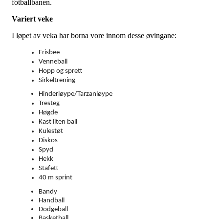
fotballbanen.
Variert veke
I løpet av veka har borna vore innom desse øvingane:
Frisbee
Venneball 
Hopp og sprett
Sirkeltrening 
Hinderløype/Tarzanløype 
Tresteg
Høgde
Kast liten ball
Kulestøt 
Diskos
Spyd
Hekk
Stafett
40 m sprint 
Bandy
Handball
Dodgeball
Basketball