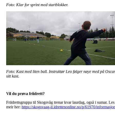
Foto: Klar for sprint med startblokker.
Foto: Kast med liten ball. Instruktør Leo følger nøye med på Osca
sitt kast.
Vil du prøva friidrett?
Friidrettsgruppa til Skogsvåg trenar kvar laurdag, også i sumar. Les
meir her:
https://skogsvaag-il.idrettenonline.no/p/61970/informasjo