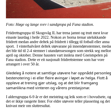
Foto: Høge og lange svev i sandgropa på Fana stadion.
Friidrettsgruppa til Skogsvåg IL har trena jamnt og trutt mest kvar
einaste laurdag i heile 2022. Nokon av borna trenar utelukkande
friidrett medan andre deltek på friidrett i tillegg til fotball eller anna
sport. I vinterhalvåret deltek utøvarane på innendørsstemner, meda
det blir tid til 2-4 stemner i utandørssesongen som strekk seg mello
april og oktober. Denne hausten vart innleia med Gneistspelen på
Fana stadion. Dette er eit nasjonalt friidrettstemne som har vore
arrangert i over 50 år.
Gledeleg å notere at samtlige utøvere har oppnådd personleg
bestenotering i ei eller fleire øvingar i løpet av helga. Flott å 
oppleve at trening gjer utslag, og at det blir framgang 
samanlikna med vinteren og vårens prestasjonar. 
I aldersgruppa 6-9 år er det meistring og leik som er i hovudsete, o
det er ikkje rangerte lister. For eldre utøvere teller plassering og det
knivast meir om sluttresultat.