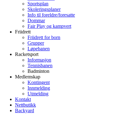
Sportsplan
Skoleringsplaner
Info til foreldre/foresatte
Dommar
Fair Play og kampvert
Friidrett
Friidrett for born
Grupper
Løpebanen
Racketsport
Informasjon
Tennisbanen
Badminton
Medlemskap
Kontingent
Innmelding
Utmelding
Kontakt
Nettbutikk
Backyard