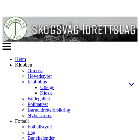
Veksle
navigasjon
Heim
Klubben
Om oss
Hovedstyret
Klubbhus
Utleige
Kiosk
Bildegalleri
Politiattest
Barneidrettsforsikring
Nyhetsarkiv
Fotball
Fotballstyret
Lag
Banekalender