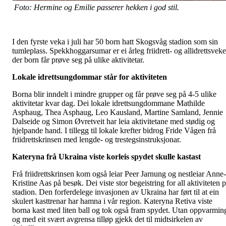
Foto: Hermine og Emilie passerer hekken i god stil.
I den fyrste veka i juli har 50 born hatt Skogsvåg stadion som sin
tumleplass. Spekkhoggarsumar er ei årleg friidrett- og allidrettsveke
der born får prøve seg på ulike aktivitetar.
Lokale idrettsungdommar står for aktiviteten
Borna blir inndelt i mindre grupper og får prøve seg på 4-5 ulike
aktivitetar kvar dag. Dei lokale idrettsungdommane Mathilde
Asphaug, Thea Asphaug, Leo Kausland, Martine Samland, Jennie
Dalseide og Simon Øvretveit har leia aktivitetane med stødig og
hjelpande hand. I tillegg til lokale krefter bidrog Fride Vågen frå
friidrettskrinsen med lengde- og trestegsinstruksjonar.
Kateryna frå Ukraina viste korleis spydet skulle kastast
Frå friidrettskrinsen kom også leiar Peer Jarnung og nestleiar Anne-
Kristine Aas på besøk. Dei viste stor begeistring for all aktiviteten 
stadion. Den forferdelege invasjonen av Ukraina har ført til at ein
skulert kasttrenar har hamna i vår region. Kateryna Retiva viste
borna kast med liten ball og tok også fram spydet. Utan oppvarmin
og med eit svært avgrensa tilløp gjekk det til midtsirkelen av