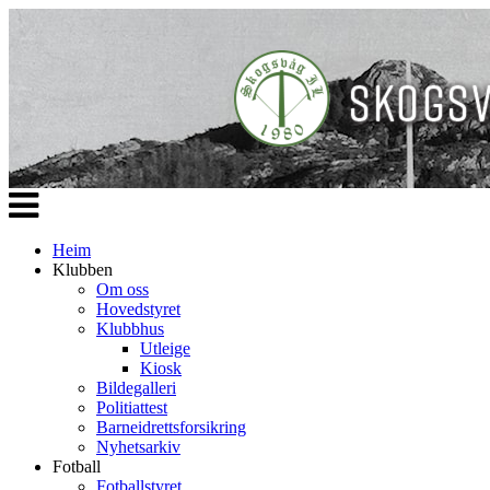
Veksle
navigasjon
Heim
Klubben
Om oss
Hovedstyret
Klubbhus
Utleige
Kiosk
Bildegalleri
Politiattest
Barneidrettsforsikring
Nyhetsarkiv
Fotball
Fotballstyret