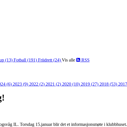
up (13)
Fotball (191)
Friidrett (24)
Vis alle
RSS
024 (6)
2023 (9)
2022 (2)
2021 (2)
2020 (10)
2019 (27)
2018 (53)
2017
g!
ogsvåg IL. Torsdag 15.januar blir det et informasjonsmøte i klubbhuset