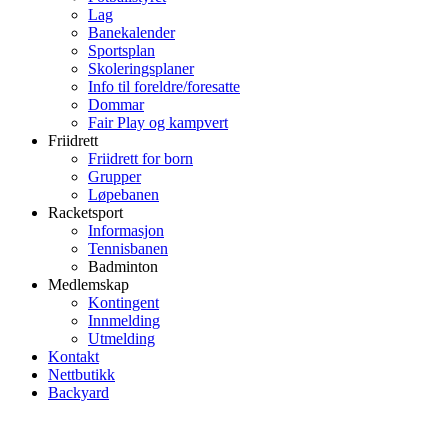
Lag
Banekalender
Sportsplan
Skoleringsplaner
Info til foreldre/foresatte
Dommar
Fair Play og kampvert
Friidrett
Friidrett for born
Grupper
Løpebanen
Racketsport
Informasjon
Tennisbanen
Badminton
Medlemskap
Kontingent
Innmelding
Utmelding
Kontakt
Nettbutikk
Backyard