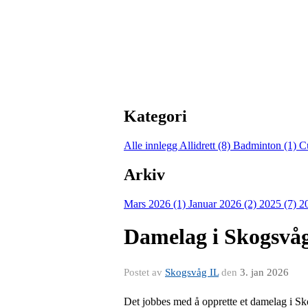
Kategori
Alle innlegg
Allidrett (8)
Badminton (1)
C
Arkiv
Mars 2026 (1)
Januar 2026 (2)
2025 (7)
2
Damelag i Skogsvå
Postet av
Skogsvåg IL
den
3. jan 2026
Det jobbes med å opprette et damelag i Sk