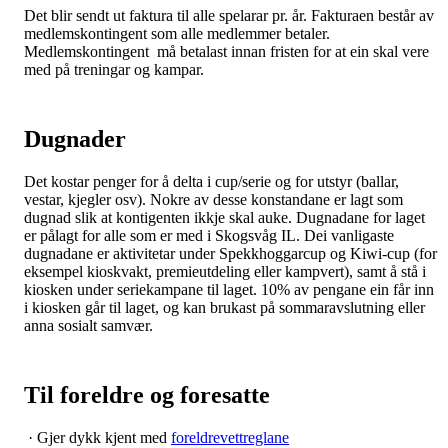
Det blir sendt ut faktura til alle spelarar pr. år. Fakturaen består av
medlemskontingent som alle medlemmer betaler.
Medlemskontingent må betalast innan fristen for at ein skal vere
med på treningar og kampar.
Dugnader
Det kostar penger for å delta i cup/serie og for utstyr (ballar,
vestar, kjegler osv). Nokre av desse konstandane er lagt som
dugnad slik at kontigenten ikkje skal auke. Dugnadane for laget
er pålagt for alle som er med i Skogsvåg IL. Dei vanligaste
dugnadane er aktivitetar under Spekkhoggarcup og Kiwi-cup (for
eksempel kioskvakt, premieutdeling eller kampvert), samt å stå i
kiosken under seriekampane til laget. 10% av pengane ein får inn
i kiosken går til laget, og kan brukast på sommaravslutning eller
anna sosialt samvær.
Til foreldre og foresatte
· Gjer dykk kjent med
foreldrevettreglane