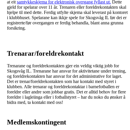
at eit
samtykkeskjema for elektronisk overgang fyllast ut.
Dette
gjeld for spelarar over 11 år. Trenaren eller foreldrekontakten skal
hjelpe til med dette. Ferdig utfylte skjema skal leverast på kontoret
i klubbhuset. Spelarane kan ikkje spele for Skogsvåg IL før dei er
registrerte/før overgangen er ferdig behandla, blant anna grunna
forsikring.
Trenarar/foreldrekontakt
Trenarane og foreldrekontakten gjer ein veldig viktig jobb for
Skogsvåg IL. Trenarane har ansvar for aktivitetane under trening,
og foreldrekontakten har ansvar for det administrative for laget.
Det er trenar/foreldrekontakten som har kontakt med styret i
klubben. Alle trenarar og foreldrekontaktar i barnefotballen er
foreldre eller andre som jobbar gratis. Det er alltid behov for flere
foreldre i lagleiinga eller i fotballstyret – har du noko du ønsker å
bidra med, ta kontakt med oss!
Medlemskontingent