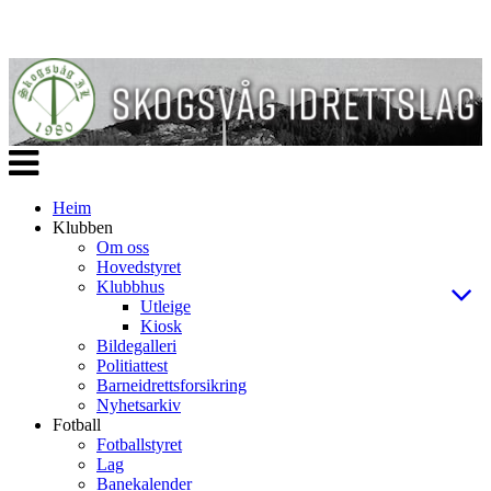
Veksle
navigasjon
Heim
Klubben
Om oss
Hovedstyret
Klubbhus
Utleige
Kiosk
Bildegalleri
Politiattest
Barneidrettsforsikring
Nyhetsarkiv
Fotball
Fotballstyret
Lag
Banekalender