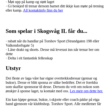
· Møt opp på kamp og støtt laget
· Gi beskjed til trenar dersom barnet ditt ikkje kan møte på trening
eller kamp.
All kontaktinfo finn du her
Som spelar i Skogsvåg IL får du...
· rabatt når du handlar på Torshov Sport (Strandgaten 198 eller
Valkendorfsgate 5)
· Låne drakt og shorts. Desse må leverast inn når trenar ber om
dette
· Delta i eit fantastisk fellesskap
Utstyr
Dei fleste av laga våre har eigne overtrekksdressar (gensar og
bukse). Desse er blitt sponsa av ulike bedrifter. Det er foreldra
som skaffar sponsorar til desse. Dersom du veit om nokon som
ønskjer å sponse laget, ta kontakt med oss.
Les meir om dette her.
Ein kan kjøpe gensar, bukse, t-skjorte eller coach-jakke på eiga
hand gjennom vår klubbshop. Torshov Sport. Alle medlemer får