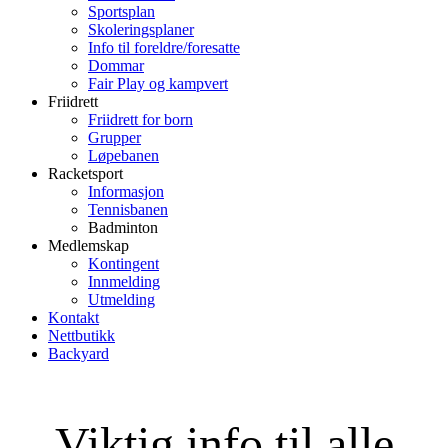
Sportsplan
Skoleringsplaner
Info til foreldre/foresatte
Dommar
Fair Play og kampvert
Friidrett
Friidrett for born
Grupper
Løpebanen
Racketsport
Informasjon
Tennisbanen
Badminton
Medlemskap
Kontingent
Innmelding
Utmelding
Kontakt
Nettbutikk
Backyard
Viktig info til alle