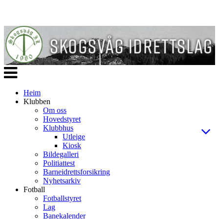
Veksle
navigasjon
Heim
Klubben
Om oss
Hovedstyret
Klubbhus
Utleige
Kiosk
Bildegalleri
Politiattest
Barneidrettsforsikring
Nyhetsarkiv
Fotball
Fotballstyret
Lag
Banekalender