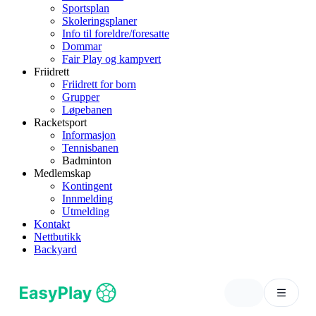
Sportsplan
Skoleringsplaner
Info til foreldre/foresatte
Dommar
Fair Play og kampvert
Friidrett
Friidrett for born
Grupper
Løpebanen
Racketsport
Informasjon
Tennisbanen
Badminton
Medlemskap
Kontingent
Innmelding
Utmelding
Kontakt
Nettbutikk
Backyard