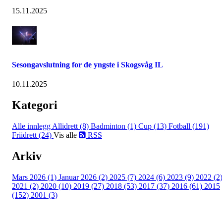
15.11.2025
Sesongavslutning for de yngste i Skogsvåg IL
10.11.2025
Kategori
Alle innlegg
Allidrett (8)
Badminton (1)
Cup (13)
Fotball (191)
Friidrett (24)
Vis alle
RSS
Arkiv
Mars 2026 (1)
Januar 2026 (2)
2025 (7)
2024 (6)
2023 (9)
2022 (2
2021 (2)
2020 (10)
2019 (27)
2018 (53)
2017 (37)
2016 (61)
2015
(152)
2001 (3)