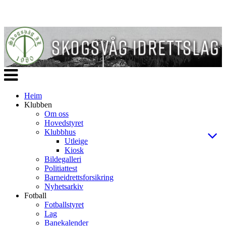
Veksle
navigasjon
Heim
Klubben
Om oss
Hovedstyret
Klubbhus
Utleige
Kiosk
Bildegalleri
Politiattest
Barneidrettsforsikring
Nyhetsarkiv
Fotball
Fotballstyret
Lag
Banekalender