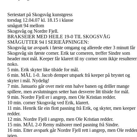
Seriestart på Skogsvåg kunstgress
torsdag 12.04.07 kl. 18.15 i klasse
smågutt 94 mellom
Skogsvåg og Nordre Fjell.
BRAKSEIER MED HEILE 19-0 TIL SKOGSVÅG
SMÅGUTTER 94 I SERIEÅPNINGEN:
Skogsvåg tar avspark i første omgang og allerede etter 3 minutt får
Skogsvåg sin første corner. Erik tar corneren, treffer Sindre som
header mot mål. Keeper får klarert til ny corner som ikkje resulterer
noko.
5 min. Erik skyter like tilside for mål.
6 min. MÅL 1-0. Jacob demper utspark frå keeper på brystet og
skyter i mål. Nydelig!
7 min. Januario går over meir enn halve banen og driller mange
spillere, men avslutningen setter han desverre litt tilside for mål.
9 min. Nordre Fjell er i angrep, men Ole Kristian redder.
10 min. corner Skogsvåg ved Erik, klarert.
11 min. Henrik får ein flott pasning frå Erik, og skyter, men keeper
redder.
12 min. Nordre Fjell i angrep, men Ole Kristian redder.
15 min. MÅL 2-0 Remy målsorer med pasning frå Sindre.
16 min. Etter avspark går Nordre Fjell rett i angrep, men Ole redde
igjen.