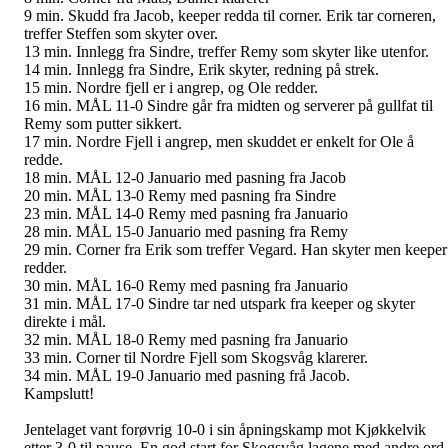
9 min. Skudd fra Jacob, keeper redda til corner. Erik tar corneren,
treffer Steffen som skyter over.
13 min. Innlegg fra Sindre, treffer Remy som skyter like utenfor.
14 min. Innlegg fra Sindre, Erik skyter, redning på strek.
15 min. Nordre fjell er i angrep, og Ole redder.
16 min. MÅL 11-0 Sindre går fra midten og serverer på gullfat til
Remy som putter sikkert.
17 min. Nordre Fjell i angrep, men skuddet er enkelt for Ole å
redde.
18 min. MÅL 12-0 Januario med pasning fra Jacob
20 min. MÅL 13-0 Remy med pasning fra Sindre
23 min. MÅL 14-0 Remy med pasning fra Januario
28 min. MÅL 15-0 Januario med pasning fra Remy
29 min. Corner fra Erik som treffer Vegard. Han skyter men keeper
redder.
30 min. MÅL 16-0 Remy med pasning fra Januario
31 min. MÅL 17-0 Sindre tar ned utspark fra keeper og skyter
direkte i mål.
32 min. MÅL 18-0 Remy med pasning fra Januario
33 min. Corner til Nordre Fjell som Skogsvåg klarerer.
34 min. MÅL 19-0 Januario med pasning frå Jacob.
Kampslutt!
Jentelaget vant forøvrig 10-0 i sin åpningskamp mot Kjøkkelvik
etter 3-0 til pause. En god start for Skogsvåg lagene med andre ord.