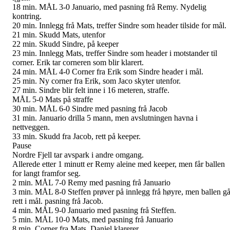
18 min. MÅL 3-0 Januario, med pasning frå Remy. Nydelig
kontring.
20 min. Innlegg frå Mats, treffer Sindre som header tilside for mål.
21 min. Skudd Mats, utenfor
22 min. Skudd Sindre, på keeper
23 min. Innlegg Mats, treffer Sindre som header i motstander til
corner. Erik tar corneren som blir klarert.
24 min. MÅL 4-0 Corner fra Erik som Sindre header i mål.
25 min. Ny corner fra Erik, som Jaco skyter utenfor.
27 min. Sindre blir felt inne i 16 meteren, straffe.
MÅL 5-0 Mats på straffe
30 min. MÅL 6-0 Sindre med pasning frå Jacob
31 min. Januario drilla 5 mann, men avslutningen havna i
nettveggen.
33 min. Skudd fra Jacob, rett på keeper.
Pause
Nordre Fjell tar avspark i andre omgang.
Allerede etter 1 minutt er Remy aleine med keeper, men får ballen
for langt framfor seg.
2 min. MÅL 7-0 Remy med pasning frå Januario
3 min. MÅL 8-0 Steffen prøver på innlegg frå høyre, men ballen gå
rett i mål. pasning frå Jacob.
4 min. MÅL 9-0 Januario med pasning frå Steffen.
5 min. MÅL 10-0 Mats, med pasning frå Januario
8 min. Corner fra Mats, Daniel klarerer