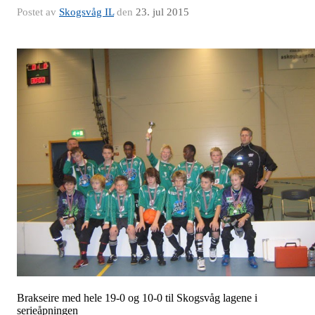
Postet av
Skogsvåg IL
den
23. jul 2015
Brakseire med hele 19-0 og 10-0 til Skogsvåg lagene i
serieåpningen