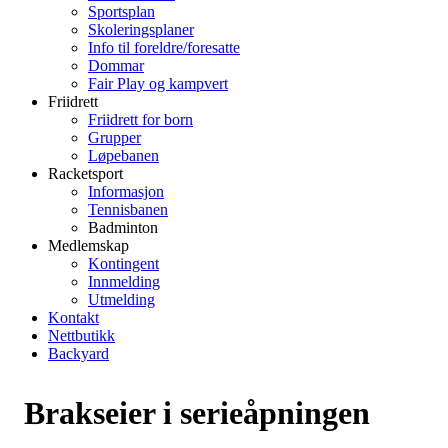
Sportsplan
Skoleringsplaner
Info til foreldre/foresatte
Dommar
Fair Play og kampvert
Friidrett
Friidrett for born
Grupper
Løpebanen
Racketsport
Informasjon
Tennisbanen
Badminton
Medlemskap
Kontingent
Innmelding
Utmelding
Kontakt
Nettbutikk
Backyard
Brakseier i serieåpningen