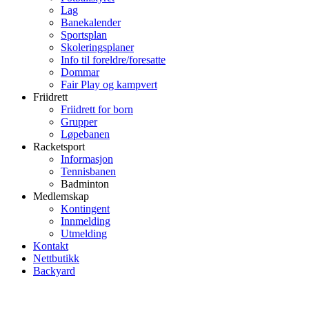
Lag
Banekalender
Sportsplan
Skoleringsplaner
Info til foreldre/foresatte
Dommar
Fair Play og kampvert
Friidrett
Friidrett for born
Grupper
Løpebanen
Racketsport
Informasjon
Tennisbanen
Badminton
Medlemskap
Kontingent
Innmelding
Utmelding
Kontakt
Nettbutikk
Backyard