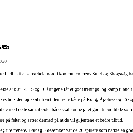
kes
2020
re Fjell hatt et samarbeid nord i kommunen mens Sund og Skogsvåg har h
ide slik at 14, 15 og 16 åringene får et godt trenings- og kamp tilbud
 ukes tid siden og skal i fremtiden trene både på Rong, Ågotnes og i Sk
 de med dette samarbeidet både skal kunne gi et godt tilbud til de som 
re på feltet og satser dermed på at de vil gi jentene et bedre tilbud.
 seg fire trenere. Lørdag 5 desember var de 20 spillere som hadde en god