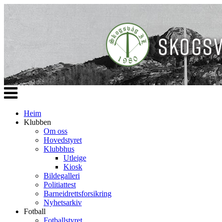
Veksle
navigasjon
Heim
Klubben
Om oss
Hovedstyret
Klubbhus
Utleige
Kiosk
Bildegalleri
Politiattest
Barneidrettsforsikring
Nyhetsarkiv
Fotball
Fotballstyret