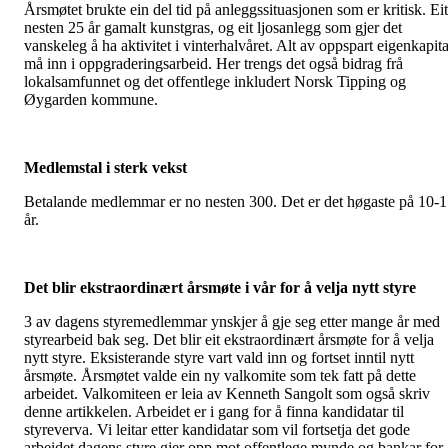
Årsmøtet brukte ein del tid på anleggssituasjonen som er kritisk. Eit
nesten 25 år gamalt kunstgras, og eit ljosanlegg som gjer det
vanskeleg å ha aktivitet i vinterhalvåret. Alt av oppspart eigenkapita
må inn i oppgraderingsarbeid. Her trengs det også bidrag frå
lokalsamfunnet og det offentlege inkludert Norsk Tipping og
Øygarden kommune.
Medlemstal i sterk vekst
Betalande medlemmar er no nesten 300. Det er det høgaste på 10-
år.
Det blir ekstraordinært årsmøte i vår for å velja nytt styre
3 av dagens styremedlemmar ynskjer å gje seg etter mange år med
styrearbeid bak seg. Det blir eit ekstraordinært årsmøte for å velja
nytt styre. Eksisterande styre vart vald inn og fortset inntil nytt
årsmøte. Årsmøtet valde ein ny valkomite som tek fatt på dette
arbeidet. Valkomiteen er leia av Kenneth Sangolt som også skriv
denne artikkelen. Arbeidet er i gang for å finna kandidatar til
styreverva. Vi leitar etter kandidatar som vil fortsetja det gode
arbeidet dagens styre gjer opp mot offentlege mynde og bankar for