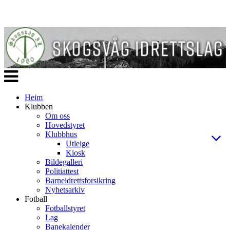
Veksle
navigasjon
Heim
Klubben
Om oss
Hovedstyret
Klubbhus
Utleige
Kiosk
Bildegalleri
Politiattest
Barneidrettsforsikring
Nyhetsarkiv
Fotball
Fotballstyret
Lag
Banekalender