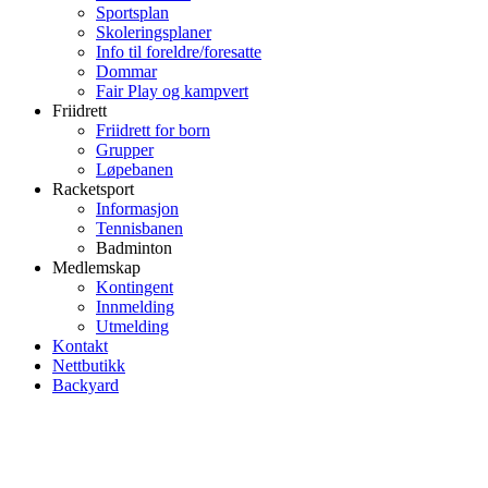
Sportsplan
Skoleringsplaner
Info til foreldre/foresatte
Dommar
Fair Play og kampvert
Friidrett
Friidrett for born
Grupper
Løpebanen
Racketsport
Informasjon
Tennisbanen
Badminton
Medlemskap
Kontingent
Innmelding
Utmelding
Kontakt
Nettbutikk
Backyard