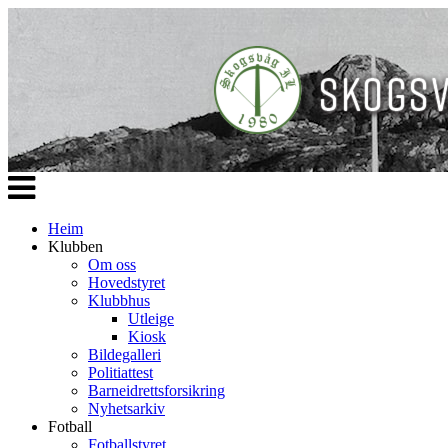
Veksle
navigasjon
Heim
Klubben
Om oss
Hovedstyret
Klubbhus
Utleige
Kiosk
Bildegalleri
Politiattest
Barneidrettsforsikring
Nyhetsarkiv
Fotball
Fotballstyret