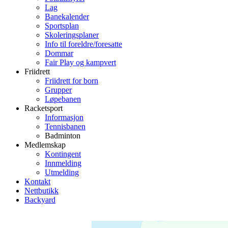
Lag
Banekalender
Sportsplan
Skoleringsplaner
Info til foreldre/foresatte
Dommar
Fair Play og kampvert
Friidrett
Friidrett for born
Grupper
Løpebanen
Racketsport
Informasjon
Tennisbanen
Badminton
Medlemskap
Kontingent
Innmelding
Utmelding
Kontakt
Nettbutikk
Backyard