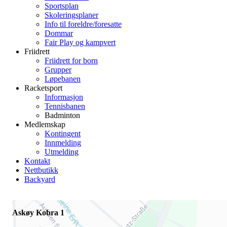
Sportsplan
Skoleringsplaner
Info til foreldre/foresatte
Dommar
Fair Play og kampvert
Friidrett
Friidrett for born
Grupper
Løpebanen
Racketsport
Informasjon
Tennisbanen
Badminton
Medlemskap
Kontingent
Innmelding
Utmelding
Kontakt
Nettbutikk
Backyard
Askøy Kobra 1