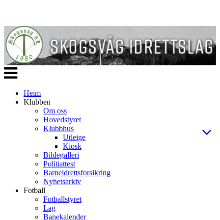
Veksle
navigasjon
Heim
Klubben
Om oss
Hovedstyret
Klubbhus
Utleige
Kiosk
Bildegalleri
Politiattest
Barneidrettsforsikring
Nyhetsarkiv
Fotball
Fotballstyret
Lag
Banekalender