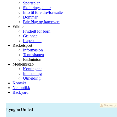
Sportsplan
Skoleringsplaner
Info til foreldre/foresatte
Dommar
Fair Play og kampvert
Friidrett
Friidrett for born
Grupper
Løpebanen
Racketsport
Informasjon
Tennisbanen
Badminton
Medlemskap
Kontingent
Innmelding
Utmelding
Kontakt
Nettbutikk
Backyard
Lyngbø United