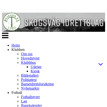
Veksle
navigasjon
Heim
Klubben
Om oss
Hovedstyret
Klubbhus
Utleige
Kiosk
Bildegalleri
Politiattest
Barneidrettsforsikring
Nyhetsarkiv
Fotball
Fotballstyret
Lag
Banekalender