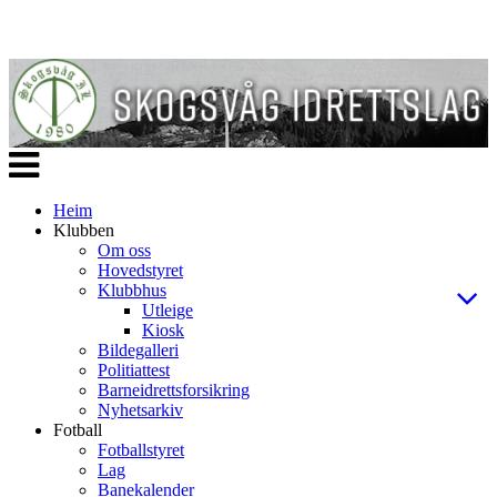
Veksle
navigasjon
Heim
Klubben
Om oss
Hovedstyret
Klubbhus
Utleige
Kiosk
Bildegalleri
Politiattest
Barneidrettsforsikring
Nyhetsarkiv
Fotball
Fotballstyret
Lag
Banekalender