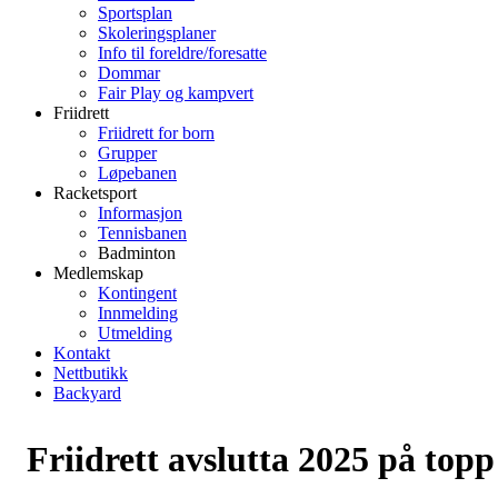
Sportsplan
Skoleringsplaner
Info til foreldre/foresatte
Dommar
Fair Play og kampvert
Friidrett
Friidrett for born
Grupper
Løpebanen
Racketsport
Informasjon
Tennisbanen
Badminton
Medlemskap
Kontingent
Innmelding
Utmelding
Kontakt
Nettbutikk
Backyard
Friidrett avslutta 2025 på topp