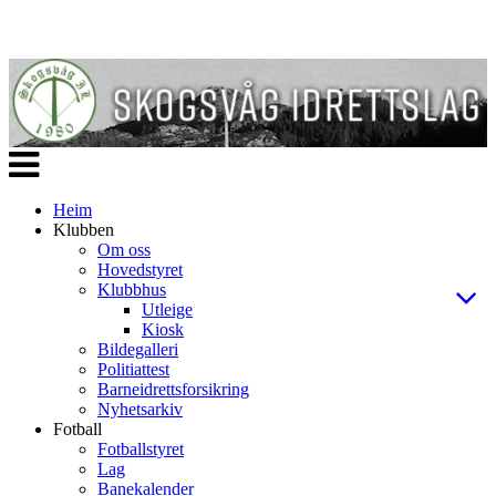
Veksle
navigasjon
Heim
Klubben
Om oss
Hovedstyret
Klubbhus
Utleige
Kiosk
Bildegalleri
Politiattest
Barneidrettsforsikring
Nyhetsarkiv
Fotball
Fotballstyret
Lag
Banekalender