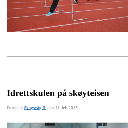
Idrettskulen på skøyteisen
Postet av
Skogsvåg IL
den
11. feb 2015