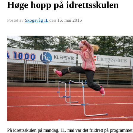
Høge hopp på idrettsskulen
Postet av
Skogsvåg IL
den
15. mai 2015
På idrettsskulen på mandag, 11. mai var det friidrett på programmet