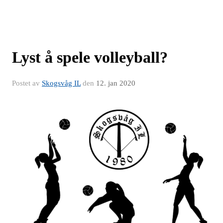
Lyst å spele volleyball?
Postet av
Skogsvåg IL
den
12. jan 2020