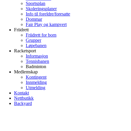
Sportsplan
Skoleringsplaner
Info til foreldre/foresatte
Dommar
Fair Play og kampvert
Friidrett
Friidrett for born
Grupper
Løpebanen
Racketsport
Informasjon
Tennisbanen
Badminton
Medlemskap
Kontingent
Innmelding
Utmelding
Kontakt
Nettbutikk
Backyard