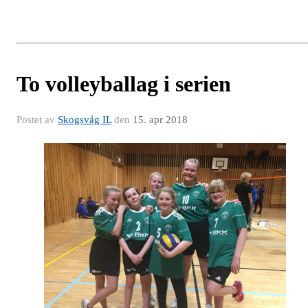
To volleyballag i serien
Postet av
Skogsvåg IL
den
15. apr 2018