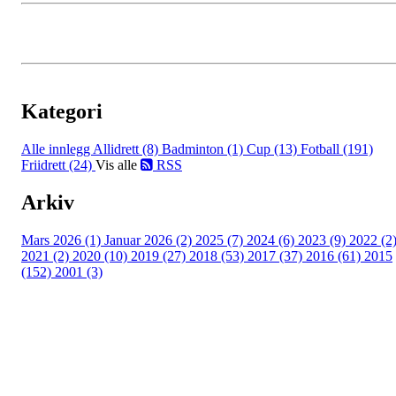
Kategori
Alle innlegg
Allidrett (8)
Badminton (1)
Cup (13)
Fotball (191)
Friidrett (24)
Vis alle
RSS
Arkiv
Mars 2026 (1)
Januar 2026 (2)
2025 (7)
2024 (6)
2023 (9)
2022 (2
2021 (2)
2020 (10)
2019 (27)
2018 (53)
2017 (37)
2016 (61)
2015
(152)
2001 (3)