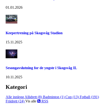
01.01.2026
Keepertrening på Skogsvåg Stadion
15.11.2025
Sesongavslutning for de yngste i Skogsvåg IL
10.11.2025
Kategori
Alle innlegg
Allidrett (8)
Badminton (1)
Cup (13)
Fotball (191)
Friidrett (24)
Vis alle
RSS