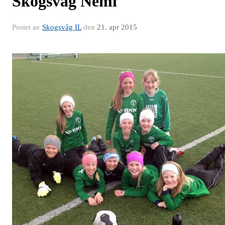
Skogsvåg Nemi
Postet av
Skogsvåg IL
den
21. apr 2015