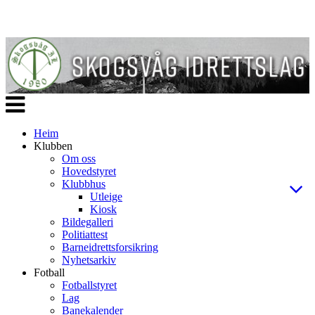
Veksle
navigasjon
Heim
Klubben
Om oss
Hovedstyret
Klubbhus
Utleige
Kiosk
Bildegalleri
Politiattest
Barneidrettsforsikring
Nyhetsarkiv
Fotball
Fotballstyret
Lag
Banekalender