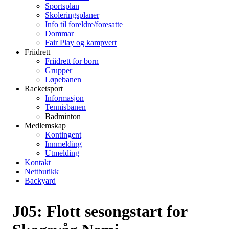
Sportsplan
Skoleringsplaner
Info til foreldre/foresatte
Dommar
Fair Play og kampvert
Friidrett
Friidrett for born
Grupper
Løpebanen
Racketsport
Informasjon
Tennisbanen
Badminton
Medlemskap
Kontingent
Innmelding
Utmelding
Kontakt
Nettbutikk
Backyard
J05: Flott sesongstart for