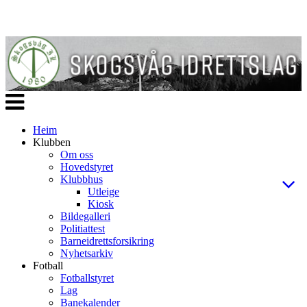
Veksle
navigasjon
Heim
Klubben
Om oss
Hovedstyret
Klubbhus
Utleige
Kiosk
Bildegalleri
Politiattest
Barneidrettsforsikring
Nyhetsarkiv
Fotball
Fotballstyret
Lag
Banekalender