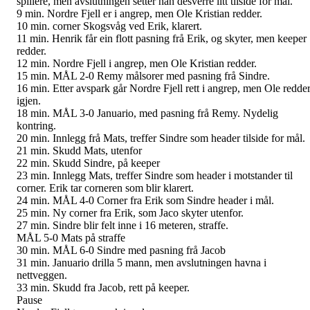
spillere, men avslutningen setter han desverre litt tilside for mål.
9 min. Nordre Fjell er i angrep, men Ole Kristian redder.
10 min. corner Skogsvåg ved Erik, klarert.
11 min. Henrik får ein flott pasning frå Erik, og skyter, men keeper
redder.
12 min. Nordre Fjell i angrep, men Ole Kristian redder.
15 min. MÅL 2-0 Remy målsorer med pasning frå Sindre.
16 min. Etter avspark går Nordre Fjell rett i angrep, men Ole redde
igjen.
18 min. MÅL 3-0 Januario, med pasning frå Remy. Nydelig
kontring.
20 min. Innlegg frå Mats, treffer Sindre som header tilside for mål.
21 min. Skudd Mats, utenfor
22 min. Skudd Sindre, på keeper
23 min. Innlegg Mats, treffer Sindre som header i motstander til
corner. Erik tar corneren som blir klarert.
24 min. MÅL 4-0 Corner fra Erik som Sindre header i mål.
25 min. Ny corner fra Erik, som Jaco skyter utenfor.
27 min. Sindre blir felt inne i 16 meteren, straffe.
MÅL 5-0 Mats på straffe
30 min. MÅL 6-0 Sindre med pasning frå Jacob
31 min. Januario drilla 5 mann, men avslutningen havna i
nettveggen.
33 min. Skudd fra Jacob, rett på keeper.
Pause