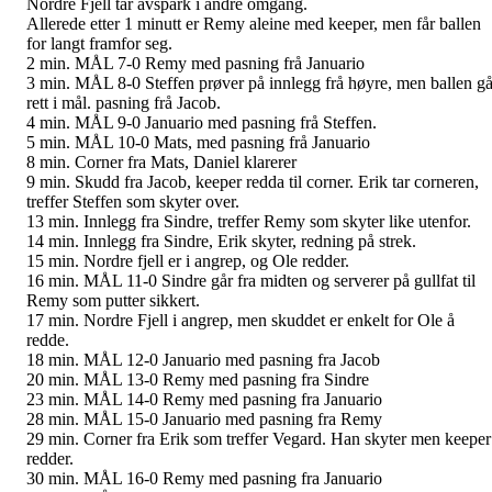
Nordre Fjell tar avspark i andre omgang.
Allerede etter 1 minutt er Remy aleine med keeper, men får ballen
for langt framfor seg.
2 min. MÅL 7-0 Remy med pasning frå Januario
3 min. MÅL 8-0 Steffen prøver på innlegg frå høyre, men ballen gå
rett i mål. pasning frå Jacob.
4 min. MÅL 9-0 Januario med pasning frå Steffen.
5 min. MÅL 10-0 Mats, med pasning frå Januario
8 min. Corner fra Mats, Daniel klarerer
9 min. Skudd fra Jacob, keeper redda til corner. Erik tar corneren,
treffer Steffen som skyter over.
13 min. Innlegg fra Sindre, treffer Remy som skyter like utenfor.
14 min. Innlegg fra Sindre, Erik skyter, redning på strek.
15 min. Nordre fjell er i angrep, og Ole redder.
16 min. MÅL 11-0 Sindre går fra midten og serverer på gullfat til
Remy som putter sikkert.
17 min. Nordre Fjell i angrep, men skuddet er enkelt for Ole å
redde.
18 min. MÅL 12-0 Januario med pasning fra Jacob
20 min. MÅL 13-0 Remy med pasning fra Sindre
23 min. MÅL 14-0 Remy med pasning fra Januario
28 min. MÅL 15-0 Januario med pasning fra Remy
29 min. Corner fra Erik som treffer Vegard. Han skyter men keeper
redder.
30 min. MÅL 16-0 Remy med pasning fra Januario