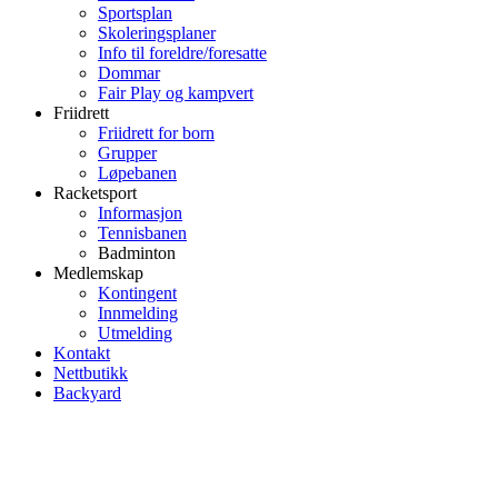
Sportsplan
Skoleringsplaner
Info til foreldre/foresatte
Dommar
Fair Play og kampvert
Friidrett
Friidrett for born
Grupper
Løpebanen
Racketsport
Informasjon
Tennisbanen
Badminton
Medlemskap
Kontingent
Innmelding
Utmelding
Kontakt
Nettbutikk
Backyard