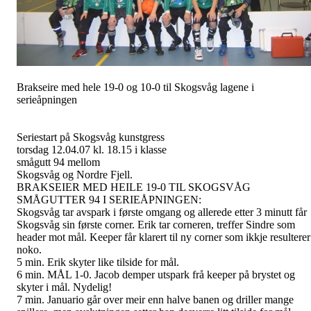
Brakseire med hele 19-0 og 10-0 til Skogsvåg lagene i
serieåpningen
Seriestart på Skogsvåg kunstgress
torsdag 12.04.07 kl. 18.15 i klasse
smågutt 94 mellom
Skogsvåg og Nordre Fjell.
BRAKSEIER MED HEILE 19-0 TIL SKOGSVÅG
SMÅGUTTER 94 I SERIEÅPNINGEN:
Skogsvåg tar avspark i første omgang og allerede etter 3 minutt får
Skogsvåg sin første corner. Erik tar corneren, treffer Sindre som
header mot mål. Keeper får klarert til ny corner som ikkje resulterer
noko.
5 min. Erik skyter like tilside for mål.
6 min. MÅL 1-0. Jacob demper utspark frå keeper på brystet og
skyter i mål. Nydelig!
7 min. Januario går over meir enn halve banen og driller mange