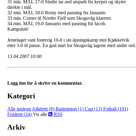
31 min. MÅL 17-0 Sindre tar ned utspark fra keeper og skyter
direkte i mål.
32 min. MÅL 18-0 Remy med pasning fra Januario
33 min. Corner til Nordre Fjell som Skogsvåg klarerer.
34 min. MÅL 19-0 Januario med pasning frå Jacob.
Kampslutt!
Jentelaget vant forøvrig 10-0 i sin åpningskamp mot Kjøkkelvik
etter 3-0 til pause. En god start for Skogsvåg lagene med andre ord.
13.04.2007 10:00
Logg inn for å skrive en kommentar.
Kategori
Alle innlegg
Allidrett (8)
Badminton (1)
Cup (13)
Fotball (191)
Friidrett (24)
Vis alle
RSS
Arkiv