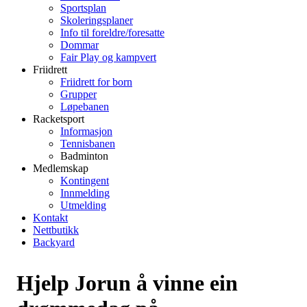
Sportsplan
Skoleringsplaner
Info til foreldre/foresatte
Dommar
Fair Play og kampvert
Friidrett
Friidrett for born
Grupper
Løpebanen
Racketsport
Informasjon
Tennisbanen
Badminton
Medlemskap
Kontingent
Innmelding
Utmelding
Kontakt
Nettbutikk
Backyard
Hjelp Jorun å vinne ein