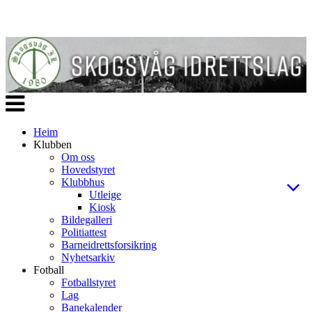
Veksle
navigasjon
Heim
Klubben
Om oss
Hovedstyret
Klubbhus
Utleige
Kiosk
Bildegalleri
Politiattest
Barneidrettsforsikring
Nyhetsarkiv
Fotball
Fotballstyret
Lag
Banekalender