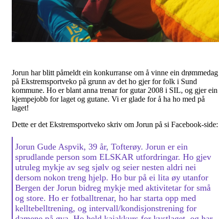
Jorun har blitt påmeldt ein konkurranse om å vinne ein drømmedag
på Ekstremsportveko på grunn av det ho gjer for folk i Sund
kommune. Ho er blant anna trenar for gutar 2008 i SIL, og gjer ein
kjempejobb for laget og gutane. Vi er glade for å ha ho med på
laget!
Dette er det Ekstremsportveko skriv om Jorun på si Facebook-side:
Jorun Gude Aspvik, 39 år, Tofterøy.
Jorun er ein
sprudlande person som ELSKAR utfordringar. Ho gjev
utruleg mykje av seg sjølv og seier nesten aldri nei
dersom nokon treng hjelp. Ho bur på ei lita øy utanfor
Bergen der Jorun bidreg mykje med aktivitetar for små
og store. Ho er fotballtrenar, ho har starta opp med
kelltebelltrening, og intervall/kondisjonstrening for
damene på øya. Ho held kajakkurs for kystlaget, og har