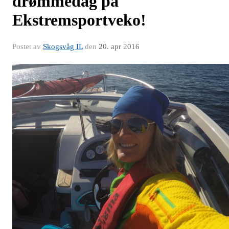
drømmedag på
Ekstremsportveko!
Postet av
Skogsvåg IL
den
20. apr 2016