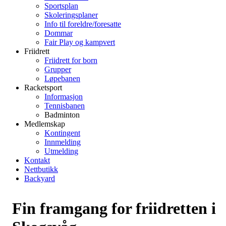
Sportsplan
Skoleringsplaner
Info til foreldre/foresatte
Dommar
Fair Play og kampvert
Friidrett
Friidrett for born
Grupper
Løpebanen
Racketsport
Informasjon
Tennisbanen
Badminton
Medlemskap
Kontingent
Innmelding
Utmelding
Kontakt
Nettbutikk
Backyard
Fin framgang for friidretten i