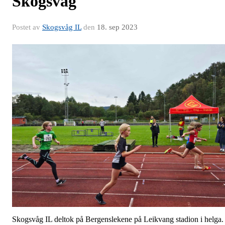
Skogsvåg
Postet av
Skogsvåg IL
den
18. sep 2023
Skogsvåg IL deltok på Bergenslekene på Leikvang stadion i helga.