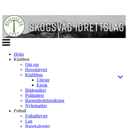
Veksle
navigasjon
Heim
Klubben
Om oss
Hovedstyret
Klubbhus
Utleige
Kiosk
Bildegalleri
Politiattest
Barneidrettsforsikring
Nyhetsarkiv
Fotball
Fotballstyret
Lag
Banekalender