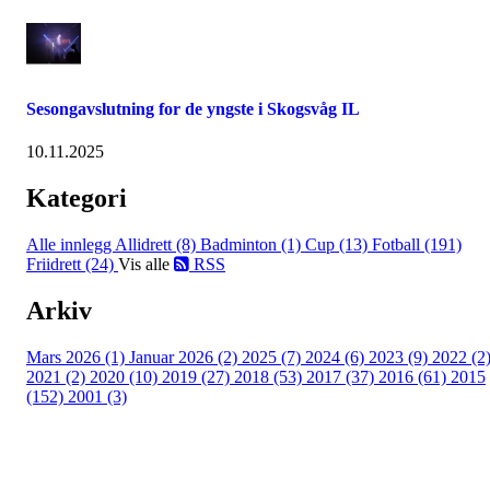
Sesongavslutning for de yngste i Skogsvåg IL
10.11.2025
Kategori
Alle innlegg
Allidrett (8)
Badminton (1)
Cup (13)
Fotball (191)
Friidrett (24)
Vis alle
RSS
Arkiv
Mars 2026 (1)
Januar 2026 (2)
2025 (7)
2024 (6)
2023 (9)
2022 (2
2021 (2)
2020 (10)
2019 (27)
2018 (53)
2017 (37)
2016 (61)
2015
(152)
2001 (3)