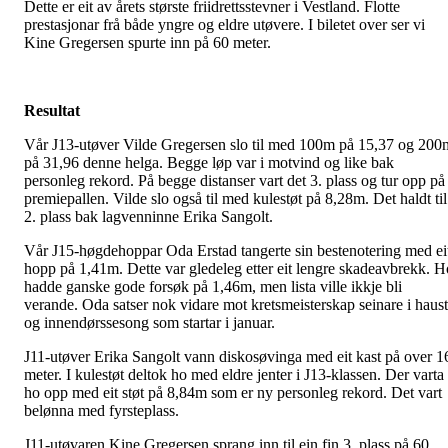
Dette er eit av årets største friidrettsstevner i Vestland. Flotte
prestasjonar frå både yngre og eldre utøvere. I biletet over ser vi
Kine Gregersen spurte inn på 60 meter.
Resultat
Vår J13-utøver Vilde Gregersen slo til med 100m på 15,37 og 200
på 31,96 denne helga. Begge løp var i motvind og like bak
personleg rekord. På begge distanser vart det 3. plass og tur opp på
premiepallen. Vilde slo også til med kulestøt på 8,28m. Det haldt til
2. plass bak lagvenninne Erika Sangolt.
Vår J15-høgdehoppar Oda Erstad tangerte sin bestenotering med ei
hopp på 1,41m. Dette var gledeleg etter eit lengre skadeavbrekk. H
hadde ganske gode forsøk på 1,46m, men lista ville ikkje bli
verande. Oda satser nok vidare mot kretsmeisterskap seinare i haust
og innendørssesong som startar i januar.
J11-utøver Erika Sangolt vann diskosøvinga med eit kast på over 1
meter. I kulestøt deltok ho med eldre jenter i J13-klassen. Der varta
ho opp med eit støt på 8,84m som er ny personleg rekord. Det vart
belønna med fyrsteplass.
J11-utøvaren Kine Gregersen sprang inn til ein fin 3. plass på 60