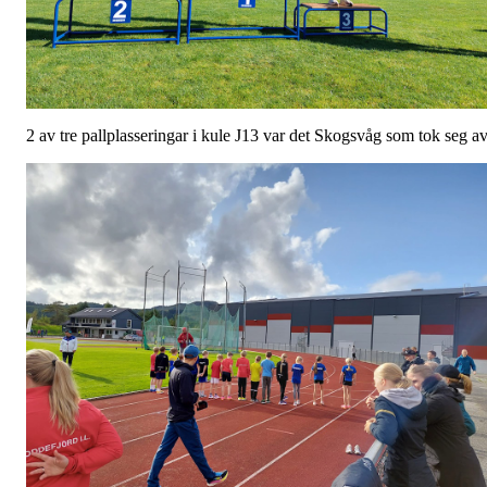
2 av tre pallplasseringar i kule J13 var det Skogsvåg som tok seg av