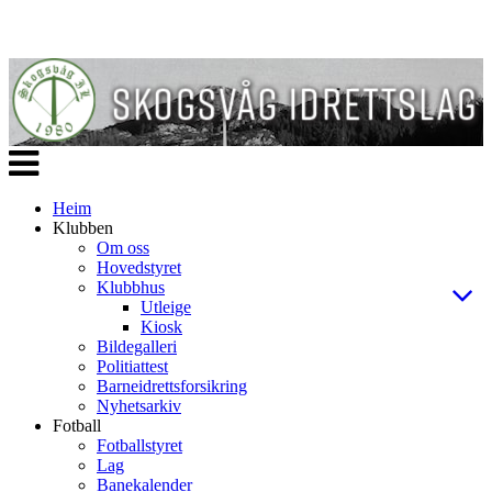
Veksle
navigasjon
Heim
Klubben
Om oss
Hovedstyret
Klubbhus
Utleige
Kiosk
Bildegalleri
Politiattest
Barneidrettsforsikring
Nyhetsarkiv
Fotball
Fotballstyret
Lag
Banekalender