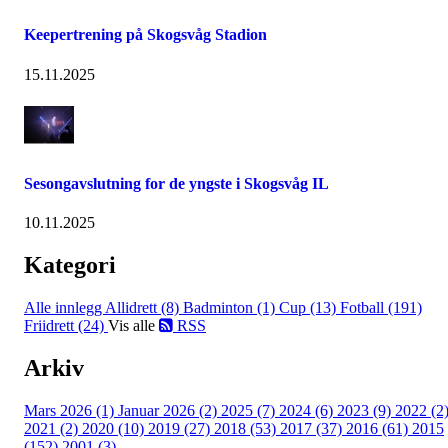
Keepertrening på Skogsvåg Stadion
15.11.2025
Sesongavslutning for de yngste i Skogsvåg IL
10.11.2025
Kategori
Alle innlegg
Allidrett (8)
Badminton (1)
Cup (13)
Fotball (191)
Friidrett (24)
Vis alle
RSS
Arkiv
Mars 2026 (1)
Januar 2026 (2)
2025 (7)
2024 (6)
2023 (9)
2022 (2
2021 (2)
2020 (10)
2019 (27)
2018 (53)
2017 (37)
2016 (61)
2015
(152)
2001 (3)