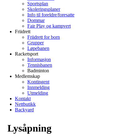
Sportsplan
Skoleringsplaner
Info til foreldre/foresatte
Dommar
Fair Play og kampvert
Friidrett
Friidrett for born
Grupper
Løpebanen
Racketsport
Informasjon
Tennisbanen
Badminton
Medlemskap
Kontingent
Innmelding
Utmelding
Kontakt
Nettbutikk
Backyard
Lysåpning