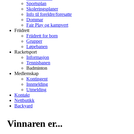
Sportsplan
Skoleringsplaner
Info til foreldre/foresatte
Dommar
Fair Play og kampvert
Friidrett
Friidrett for born
Grupper
Løpebanen
Racketsport
Informasjon
Tennisbanen
Badminton
Medlemskap
Kontingent
Innmelding
Utmelding
Kontakt
Nettbutikk
Backyard
Vinnaren er...