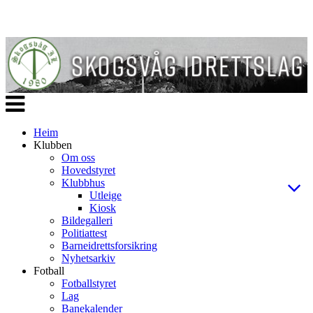
Veksle
navigasjon
Heim
Klubben
Om oss
Hovedstyret
Klubbhus
Utleige
Kiosk
Bildegalleri
Politiattest
Barneidrettsforsikring
Nyhetsarkiv
Fotball
Fotballstyret
Lag
Banekalender