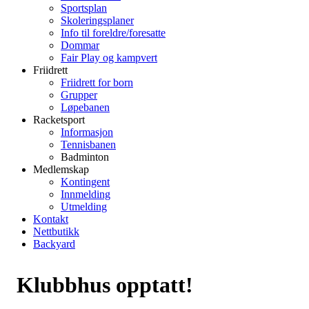
Sportsplan
Skoleringsplaner
Info til foreldre/foresatte
Dommar
Fair Play og kampvert
Friidrett
Friidrett for born
Grupper
Løpebanen
Racketsport
Informasjon
Tennisbanen
Badminton
Medlemskap
Kontingent
Innmelding
Utmelding
Kontakt
Nettbutikk
Backyard
Klubbhus opptatt!