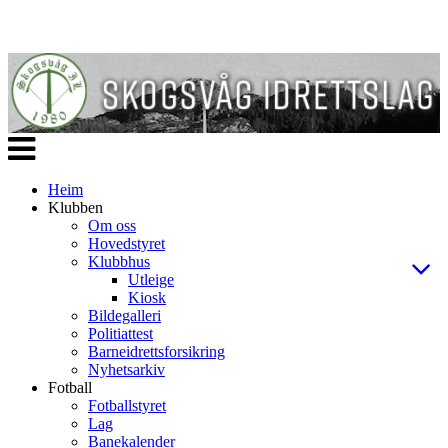
Veksle
navigasjon
Heim
Klubben
Om oss
Hovedstyret
Klubbhus
Utleige
Kiosk
Bildegalleri
Politiattest
Barneidrettsforsikring
Nyhetsarkiv
Fotball
Fotballstyret
Lag
Banekalender