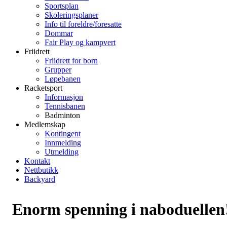
Sportsplan
Skoleringsplaner
Info til foreldre/foresatte
Dommar
Fair Play og kampvert
Friidrett
Friidrett for born
Grupper
Løpebanen
Racketsport
Informasjon
Tennisbanen
Badminton
Medlemskap
Kontingent
Innmelding
Utmelding
Kontakt
Nettbutikk
Backyard
Enorm spenning i naboduellen