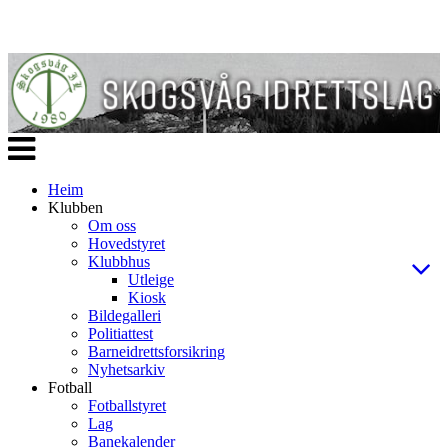
Veksle
navigasjon
Heim
Klubben
Om oss
Hovedstyret
Klubbhus
Utleige
Kiosk
Bildegalleri
Politiattest
Barneidrettsforsikring
Nyhetsarkiv
Fotball
Fotballstyret
Lag
Banekalender