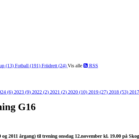
up (13)
Fotball (191)
Friidrett (24)
Vis alle
RSS
024 (6)
2023 (9)
2022 (2)
2021 (2)
2020 (10)
2019 (27)
2018 (53)
2017
ening G16
0 og 2011 årgang) til trening onsdag 12.november kl. 19.00 på Sko