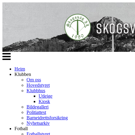
Veksle
navigasjon
Heim
Klubben
Om oss
Hovedstyret
Klubbhus
Utleige
Kiosk
Bildegalleri
Politiattest
Barneidrettsforsikring
Nyhetsarkiv
Fotball
Fotballstyret