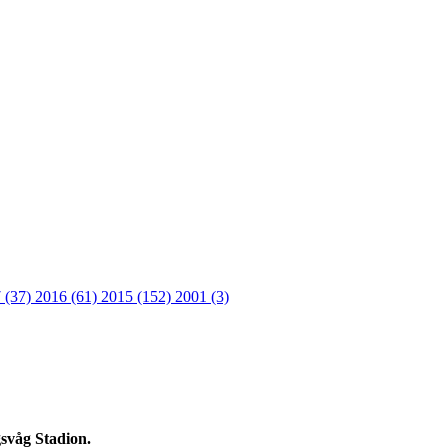
 (37)
2016 (61)
2015 (152)
2001 (3)
gsvåg Stadion.