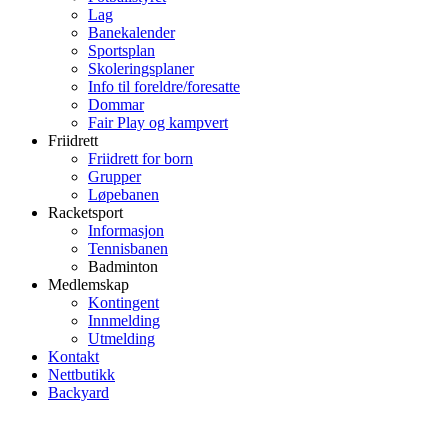
Lag
Banekalender
Sportsplan
Skoleringsplaner
Info til foreldre/foresatte
Dommar
Fair Play og kampvert
Friidrett
Friidrett for born
Grupper
Løpebanen
Racketsport
Informasjon
Tennisbanen
Badminton
Medlemskap
Kontingent
Innmelding
Utmelding
Kontakt
Nettbutikk
Backyard