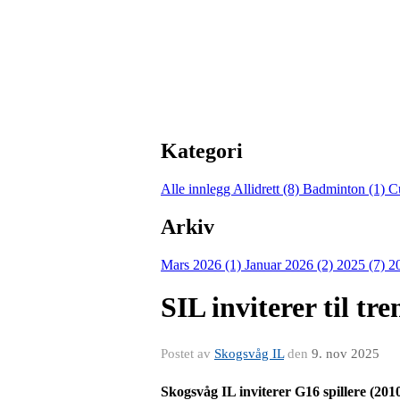
Kategori
Alle innlegg
Allidrett (8)
Badminton (1)
C
Arkiv
Mars 2026 (1)
Januar 2026 (2)
2025 (7)
2
SIL inviterer til tr
Postet av
Skogsvåg IL
den
9. nov 2025
Skogsvåg IL inviterer G16 spillere (201